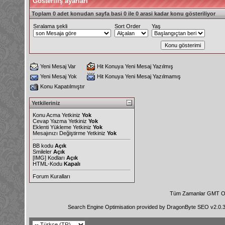
Gösteriliş ayarları
Toplam 0 adet konudan sayfa basi 0 ile 0 arasi kadar konu gösteriliyor
Sıralama şekli
Sort Order
Yaş
Yeni Mesaj Var
Hit Konuya Yeni Mesaj Yazılmış
Yeni Mesaj Yok
Hit Konuya Yeni Mesaj Yazılmamış
Konu Kapatılmıştır
Yetkileriniz
Konu Acma Yetkiniz
Yok
Cevap Yazma Yetkiniz
Yok
Eklenti Yükleme Yetkiniz
Yok
Mesajınızı Değiştirme Yetkiniz
Yok
BB kodu
Açık
Smileler
Açık
[IMG]
Kodları
Açık
HTML-Kodu
Kapalı
Forum Kuralları
Tüm Zamanlar GMT Ol
Search Engine Optimisation provided by
DragonByte SEO v2.0.36