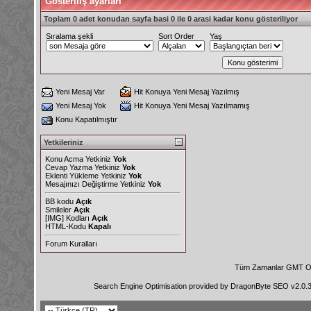
Gösteriliş ayarları
Toplam 0 adet konudan sayfa basi 0 ile 0 arasi kadar konu gösteriliyor
Sıralama şekli
Sort Order
Yaş
Yeni Mesaj Var
Hit Konuya Yeni Mesaj Yazılmış
Yeni Mesaj Yok
Hit Konuya Yeni Mesaj Yazılmamış
Konu Kapatılmıştır
Yetkileriniz
Konu Acma Yetkiniz
Yok
Cevap Yazma Yetkiniz
Yok
Eklenti Yükleme Yetkiniz
Yok
Mesajınızı Değiştirme Yetkiniz
Yok
BB kodu
Açık
Smileler
Açık
[IMG]
Kodları
Açık
HTML-Kodu
Kapalı
Forum Kuralları
Tüm Zamanlar GMT Ol
Search Engine Optimisation provided by
DragonByte SEO v2.0.36