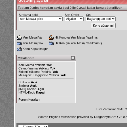
Gösteriliş ayarları
Toplam 0 adet konudan sayfa basi 0 ile 0 arasi kadar konu gösteriliyor
Sıralama şekli
Sort Order
Yaş
Yeni Mesaj Var
Hit Konuya Yeni Mesaj Yazılmış
Yeni Mesaj Yok
Hit Konuya Yeni Mesaj Yazılmamış
Konu Kapatılmıştır
Yetkileriniz
Konu Acma Yetkiniz
Yok
Cevap Yazma Yetkiniz
Yok
Eklenti Yükleme Yetkiniz
Yok
Mesajınızı Değiştirme Yetkiniz
Yok
BB kodu
Açık
Smileler
Açık
[IMG]
Kodları
Açık
HTML-Kodu
Kapalı
Forum Kuralları
Tüm Zamanlar GMT Ol
Search Engine Optimisation provided by
DragonByte SEO v2.0.36