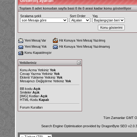
Gösteriliş ayarları
Toplam 0 adet konudan sayfa basi 0 ile 0 arasi kadar konu gösteriliyor
Sıralama şekli
Sort Order
Yaş
Yeni Mesaj Var
Hit Konuya Yeni Mesaj Yazılmış
Yeni Mesaj Yok
Hit Konuya Yeni Mesaj Yazılmamış
Konu Kapatılmıştır
Yetkileriniz
Konu Acma Yetkiniz
Yok
Cevap Yazma Yetkiniz
Yok
Eklenti Yükleme Yetkiniz
Yok
Mesajınızı Değiştirme Yetkiniz
Yok
BB kodu
Açık
Smileler
Açık
[IMG]
Kodları
Açık
HTML-Kodu
Kapalı
Forum Kuralları
Tüm Zamanlar GMT Ol
Search Engine Optimisation provided by
DragonByte SEO v2.0.36