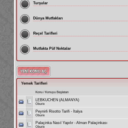
Turşular
Dünya Mutfakları
Reçel Tarifleri
Mutfakta Püf Noktalar
Yemek Tarifleri
Konu
/
Konuyu Başlatan
LEBKUCHEN (ALMANYA)
Oburix
Peynirli Risotto Tarifi - İtalya
Oburix
Palaçinka Nasıl Yapılır - Alman Palaçinkası
Oburix