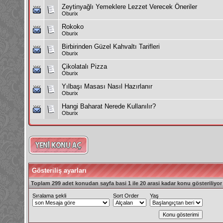
Zeytinyağlı Yemeklere Lezzet Verecek Öneriler
Oburix
Rokoko
Oburix
Birbirinden Güzel Kahvaltı Tarifleri
Oburix
Çikolatalı Pizza
Oburix
Yılbaşı Masası Nasıl Hazırlanır
Oburix
Hangi Baharat Nerede Kullanılır?
Oburix
Gösteriliş ayarları
Toplam 299 adet konudan sayfa basi 1 ile 20 arasi kadar konu gösteriliyor
Sıralama şekli
Sort Order
Yaş