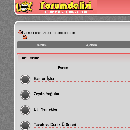
Genel Forum Sitesi Forumdelisi.com
Yardım
Ajanda
instagram
Alt Forum
izlenme
hilesi
Forum
Hamur İşleri
Zeytin Yağlılar
Etli Yemekler
Tavuk ve Deniz Ürünleri