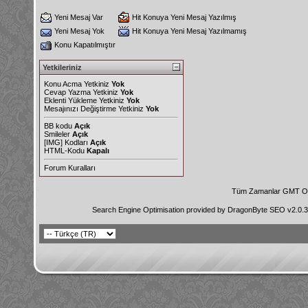
Yeni Mesaj Var
Hit Konuya Yeni Mesaj Yazılmış
Yeni Mesaj Yok
Hit Konuya Yeni Mesaj Yazılmamış
Konu Kapatılmıştır
Yetkileriniz
Konu Acma Yetkiniz
Yok
Cevap Yazma Yetkiniz
Yok
Eklenti Yükleme Yetkiniz
Yok
Mesajınızı Değiştirme Yetkiniz
Yok
BB kodu
Açık
Smileler
Açık
[IMG]
Kodları
Açık
HTML-Kodu
Kapalı
Forum Kuralları
Tüm Zamanlar GMT Ol
Search Engine Optimisation provided by
DragonByte SEO v2.0.36