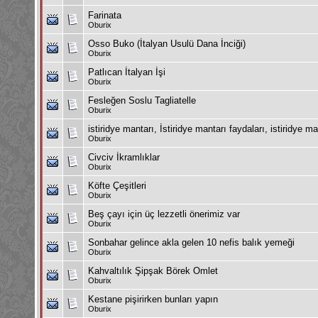
Farinata
Oburix
Osso Buko (İtalyan Usulü Dana İnciği)
Oburix
Patlıcan İtalyan İşi
Oburix
Fesleğen Soslu Tagliatelle
Oburix
istiridye mantarı, İstiridye mantarı faydaları, istiridye ma
Oburix
Civciv İkramlıklar
Oburix
Köfte Çeşitleri
Oburix
Beş çayı için üç lezzetli önerimiz var
Oburix
Sonbahar gelince akla gelen 10 nefis balık yemeği
Oburix
Kahvaltılık Şipşak Börek Omlet
Oburix
Kestane pişirirken bunları yapın
Oburix