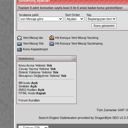
Gösteriliş ayarları
Toplam 0 adet konudan sayfa basi 0 ile 0 arasi kadar konu gösteriliyor
Sıralama şekli
Sort Order
Yaş
Yeni Mesaj Var
Hit Konuya Yeni Mesaj Yazılmış
Yeni Mesaj Yok
Hit Konuya Yeni Mesaj Yazılmamış
Konu Kapatılmıştır
Yetkileriniz
Konu Acma Yetkiniz
Yok
Cevap Yazma Yetkiniz
Yok
Eklenti Yükleme Yetkiniz
Yok
Mesajınızı Değiştirme Yetkiniz
Yok
BB kodu
Açık
Smileler
Açık
[IMG]
Kodları
Açık
HTML-Kodu
Kapalı
Forum Kuralları
Tüm Zamanlar GMT Ol
Search Engine Optimisation provided by
DragonByte SEO v2.0.36