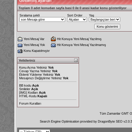
Gösteriliş ayarları
Toplam 0 adet konudan sayfa basi 0 ile 0 arasi kadar konu gösteriliyor
Sıralama şekli
Sort Order
Yaş
Yeni Mesaj Var
Hit Konuya Yeni Mesaj Yazılmış
Yeni Mesaj Yok
Hit Konuya Yeni Mesaj Yazılmamış
Konu Kapatılmıştır
Yetkileriniz
Konu Acma Yetkiniz
Yok
Cevap Yazma Yetkiniz
Yok
Eklenti Yükleme Yetkiniz
Yok
Mesajınızı Değiştirme Yetkiniz
Yok
BB kodu
Açık
Smileler
Açık
[IMG]
Kodları
Açık
HTML-Kodu
Kapalı
Forum Kuralları
Tüm Zamanlar GMT Ol
Search Engine Optimisation provided by
DragonByte SEO v2.0.36