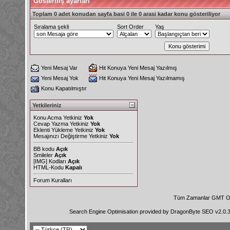
Gösteriliş ayarları
Toplam 0 adet konudan sayfa basi 0 ile 0 arasi kadar konu gösteriliyor
Sıralama şekli
Sort Order
Yaş
Yeni Mesaj Var
Hit Konuya Yeni Mesaj Yazılmış
Yeni Mesaj Yok
Hit Konuya Yeni Mesaj Yazılmamış
Konu Kapatılmıştır
Yetkileriniz
Konu Acma Yetkiniz
Yok
Cevap Yazma Yetkiniz
Yok
Eklenti Yükleme Yetkiniz
Yok
Mesajınızı Değiştirme Yetkiniz
Yok
BB kodu
Açık
Smileler
Açık
[IMG]
Kodları
Açık
HTML-Kodu
Kapalı
Forum Kuralları
Tüm Zamanlar GMT Ol
Search Engine Optimisation provided by
DragonByte SEO v2.0.36