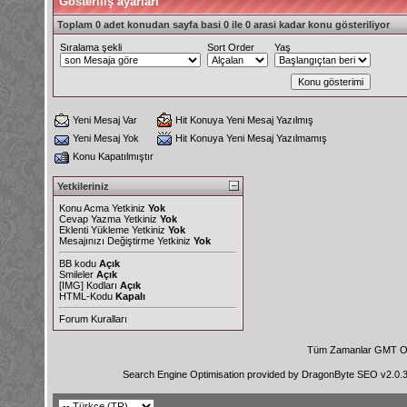
Gösteriliş ayarları
Toplam 0 adet konudan sayfa basi 0 ile 0 arasi kadar konu gösteriliyor
Sıralama şekli
Sort Order
Yaş
Yeni Mesaj Var
Hit Konuya Yeni Mesaj Yazılmış
Yeni Mesaj Yok
Hit Konuya Yeni Mesaj Yazılmamış
Konu Kapatılmıştır
Yetkileriniz
Konu Acma Yetkiniz
Yok
Cevap Yazma Yetkiniz
Yok
Eklenti Yükleme Yetkiniz
Yok
Mesajınızı Değiştirme Yetkiniz
Yok
BB kodu
Açık
Smileler
Açık
[IMG]
Kodları
Açık
HTML-Kodu
Kapalı
Forum Kuralları
Tüm Zamanlar GMT Ol
Search Engine Optimisation provided by
DragonByte SEO v2.0.36