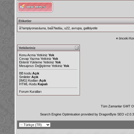
Etiketler
å?ampiyonasä±na
,
baå?ladä±
,
u22
,
avrupa
,
galibiyetle
«
önceki Kon
Yetkileriniz
Konu Acma Yetkiniz
Yok
Cevap Yazma Yetkiniz
Yok
Eklenti Yükleme Yetkiniz
Yok
Mesajınızı Değiştirme Yetkiniz
Yok
BB kodu
Açık
Smileler
Açık
[IMG]
Kodları
Açık
HTML-Kodu
Kapalı
Forum Kuralları
Tüm Zamanlar GMT Ol
Search Engine Optimisation provided by
DragonByte SEO v2.0.36