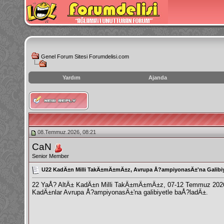
Genel Forum Sitesi Forumdelisi.com
Yardım
Ajanda
instagram
izlenme
hilesi
08.Temmuz.2026, 08:21
CaN
Senior Member
U22 KadÄ±n Milli TakÄ±mÄ±mÄ±z, Avrupa Å?ampiyonasÄ±'na Galibi
22 YaÅ? AltÄ± KadÄ±n Milli TakÄ±mÄ±mÄ±z, 07-12 Temmuz 2026 t
KadÄ±nlar Avrupa Å?ampiyonasÄ±'na galibiyetle baÅ?ladÄ±.