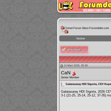
Genel Forum Sitesi Forumdelisi.com
Yardım
instagram
izlenme
hilesi
14.Mart.2026, 05:40
CaN
Senior Member
Galatasaray HDI Sigorta, CEV Kupa
Galatasaray HDI Sigorta, 2026 
3-1 (21-25, 25-14, 25-12, 37-35) m