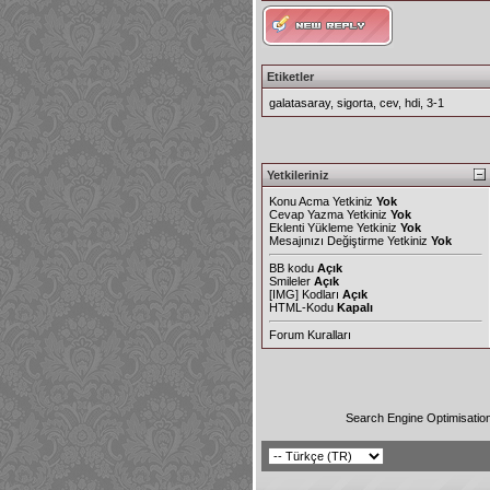
Etiketler
galatasaray
,
sigorta
,
cev
,
hdi
,
3-1
Yetkileriniz
Konu Acma Yetkiniz
Yok
Cevap Yazma Yetkiniz
Yok
Eklenti Yükleme Yetkiniz
Yok
Mesajınızı Değiştirme Yetkiniz
Yok
BB kodu
Açık
Smileler
Açık
[IMG]
Kodları
Açık
HTML-Kodu
Kapalı
Forum Kuralları
Search Engine Optimisatio