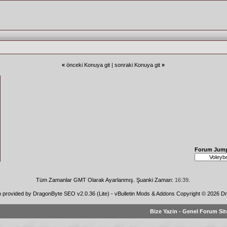
«
önceki Konuya git
|
sonraki Konuya git
»
Forum Jum
Tüm Zamanlar GMT Olarak Ayarlanmış. Şuanki Zaman:
16:39
.
n provided by
DragonByte SEO v2.0.36 (Lite)
-
vBulletin Mods & Addons
Copyright © 2026 Dr
Bize Yazin
-
Genel Forum Sit