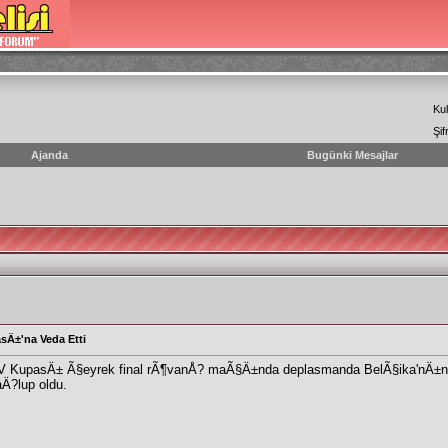
Kul
Şif
Ajanda
Bugünki Mesajlar
sÄ±'na Veda Etti
CEV KupasÄ± Ã§eyrek final rÃ¶vanÅ? maÃ§Ä±nda deplasmanda BelÃ§ika'nÄ±
aÄ?lup oldu.