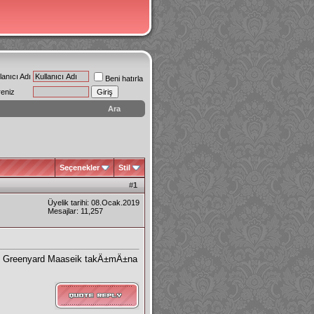
lanıcı Adı
Beni hatırla
reniz
Ara
Seçenekler
Stil
#
1
Üyelik tarihi: 08.Ocak.2019
Mesajlar: 11,257
n Greenyard Maaseik takÄ±mÄ±na