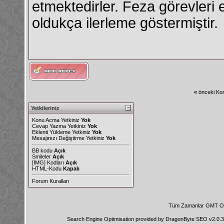
etmektedirler. Feza görevler
oldukça ilerleme göstermiştir.
«
önceki Kon
Yetkileriniz
Konu Acma Yetkiniz
Yok
Cevap Yazma Yetkiniz
Yok
Eklenti Yükleme Yetkiniz
Yok
Mesajınızı Değiştirme Yetkiniz
Yok
BB kodu
Açık
Smileler
Açık
[IMG]
Kodları
Açık
HTML-Kodu
Kapalı
Forum Kuralları
Tüm Zamanlar GMT Ol
Search Engine Optimisation provided by
DragonByte SEO v2.0.36