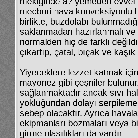
mekiğinde a? yemeden evvel yiy
mecburi hava konveksiyonlu bi
birlikte, buzdolabı bulunmadı
saklanmadan hazırlanmalı ve tü
normalden hiç de farklı değild
çıkartıp, çatal, bıçak ve kaşık
Yiyeceklere lezzet katmak içi
mayonez gibi çeşniler bulunur.
sağlanmaktadır ancak sıvı hal
yokluğundan dolayı serpileme
sebep olacaktır. Ayrıca havala
ekipmanları bozmaları veya bi
girme olasılıkları da vardır.