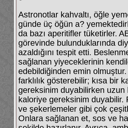
Astronotlar kahvaltı, öğle ye
günde üç öğün a? yemektedirler
da bazı aperitifler tüketirler.
görevinde bulunduklarında diy
azaldığını tespit etti. Beslen
sağlanan yiyeceklerinin kendil
edebildiğinden emin olmuştur. K
farklılık gösterebilir; kısa bi
gereksinim duyabilirken uzun 
kaloriye gereksinim duyabilir. F
ve şekerlemeler gibi çok çeşit
Onlara sağlanan et, sos ve h
şekilde hazırlanır. Ayrıca, a