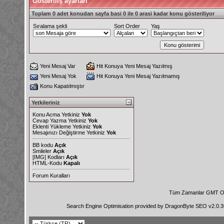
Gösteriliş ayarları
Toplam 0 adet konudan sayfa basi 0 ile 0 arasi kadar konu gösteriliyor
Sıralama şekli
Sort Order
Yaş
Yeni Mesaj Var
Hit Konuya Yeni Mesaj Yazılmış
Yeni Mesaj Yok
Hit Konuya Yeni Mesaj Yazılmamış
Konu Kapatılmıştır
Yetkileriniz
Konu Acma Yetkiniz
Yok
Cevap Yazma Yetkiniz
Yok
Eklenti Yükleme Yetkiniz
Yok
Mesajınızı Değiştirme Yetkiniz
Yok
BB kodu
Açık
Smileler
Açık
[IMG]
Kodları
Açık
HTML-Kodu
Kapalı
Forum Kuralları
Tüm Zamanlar GMT Ol
Search Engine Optimisation provided by
DragonByte SEO v2.0.36