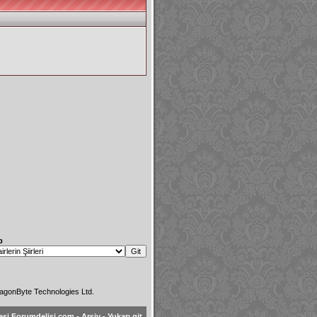
p
agonByte Technologies Ltd.
esi Forumdelisi.com
-
Arşiv
-
Yukarı git