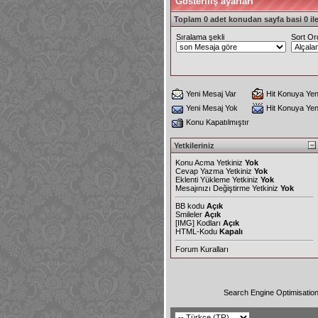
Gösteriliş ayarları
Toplam 0 adet konudan sayfa basi 0 ile
Sıralama şekli
Sort Or
Yeni Mesaj Var
Hit Konuya Yen
Yeni Mesaj Yok
Hit Konuya Ye
Konu Kapatılmıştır
Yetkileriniz
Konu Acma Yetkiniz
Yok
Cevap Yazma Yetkiniz
Yok
Eklenti Yükleme Yetkiniz
Yok
Mesajınızı Değiştirme Yetkiniz
Yok
BB kodu
Açık
Smileler
Açık
[IMG]
Kodları
Açık
HTML-Kodu
Kapalı
Forum Kuralları
Search Engine Optimisatio