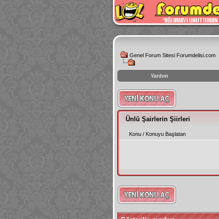
Genel Forum Sitesi Forumdelisi.com
Yardım
instagram
izlenme
hilesi
Ünlü Şairlerin Şiirleri
Konu
/
Konuyu Başlatan