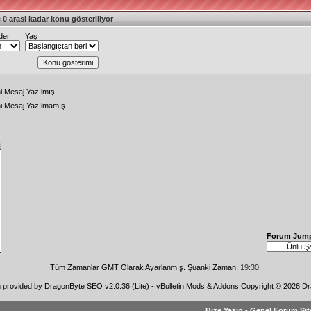
 0 arasi kadar konu gösteriliyor
der
Yaş
i Mesaj Yazılmış
ni Mesaj Yazılmamış
Forum Jum
Tüm Zamanlar GMT Olarak Ayarlanmış. Şuanki Zaman:
19:30
.
n provided by
DragonByte SEO v2.0.36 (Lite)
-
vBulletin Mods & Addons
Copyright © 2026 Dr
Bize Yazin
-
Genel Forum Sit