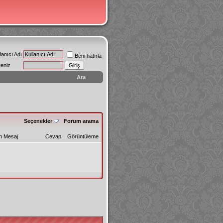
lanıcı Adı
Beni hatırla
reniz
Ara
Seçenekler
Forum arama
n Mesaj
Cevap
Görüntüleme