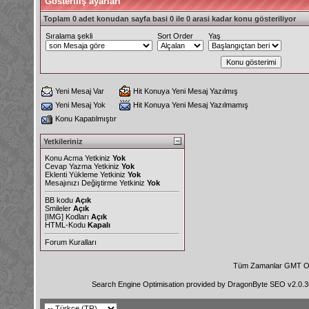
Gösteriliş ayarları
Toplam 0 adet konudan sayfa basi 0 ile 0 arasi kadar konu gösteriliyor
Sıralama şekli
Sort Order
Yaş
Yeni Mesaj Var
Hit Konuya Yeni Mesaj Yazılmış
Yeni Mesaj Yok
Hit Konuya Yeni Mesaj Yazılmamış
Konu Kapatılmıştır
Yetkileriniz
Konu Acma Yetkiniz
Yok
Cevap Yazma Yetkiniz
Yok
Eklenti Yükleme Yetkiniz
Yok
Mesajınızı Değiştirme Yetkiniz
Yok
BB kodu
Açık
Smileler
Açık
[IMG]
Kodları
Açık
HTML-Kodu
Kapalı
Forum Kuralları
Tüm Zamanlar GMT Ol
Search Engine Optimisation provided by
DragonByte SEO v2.0.36