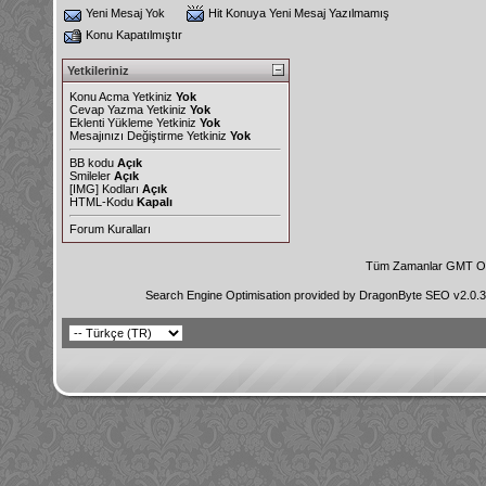
Yeni Mesaj Yok
Hit Konuya Yeni Mesaj Yazılmamış
Konu Kapatılmıştır
Yetkileriniz
Konu Acma Yetkiniz
Yok
Cevap Yazma Yetkiniz
Yok
Eklenti Yükleme Yetkiniz
Yok
Mesajınızı Değiştirme Yetkiniz
Yok
BB kodu
Açık
Smileler
Açık
[IMG]
Kodları
Açık
HTML-Kodu
Kapalı
Forum Kuralları
Tüm Zamanlar GMT Ol
Search Engine Optimisation provided by
DragonByte SEO v2.0.36