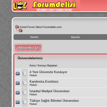
Genel Forum Sitesi Forumdelisi.com
Yardım
Ajanda
instagram
izlenme
hilesi
Üniversitelerimiz
Konu
/
Konuyu Başlatan
4 Yeni Üniversite Kuruluyor
Hulusi
Karolinska Enstitüsü
Hulusi
İstanbul Medipol Üniversitesi
Hulusi
Türkiye Sağlık Bilimleri Üniversitesi
Hulusi