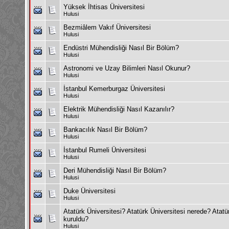
Yüksek İhtisas Üniversitesi
Hulusi
Bezmiâlem Vakıf Üniversitesi
Hulusi
Endüstri Mühendisliği Nasıl Bir Bölüm?
Hulusi
Astronomi ve Uzay Bilimleri Nasıl Okunur?
Hulusi
İstanbul Kemerburgaz Üniversitesi
Hulusi
Elektrik Mühendisliği Nasıl Kazanılır?
Hulusi
Bankacılık Nasıl Bir Bölüm?
Hulusi
İstanbul Rumeli Üniversitesi
Hulusi
Deri Mühendisliği Nasıl Bir Bölüm?
Hulusi
Duke Üniversitesi
Hulusi
Atatürk Üniversitesi? Atatürk Üniversitesi nerede? Atat
kuruldu?
Hulusi