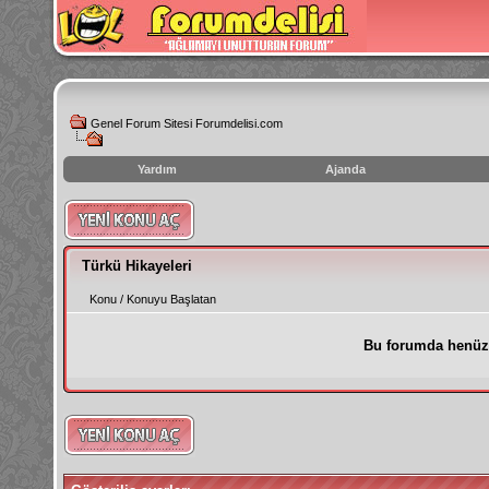
Genel Forum Sitesi Forumdelisi.com
Yardım
Ajanda
instagram
izlenme
hilesi
Türkü Hikayeleri
Konu
/
Konuyu Başlatan
Bu forumda henüz