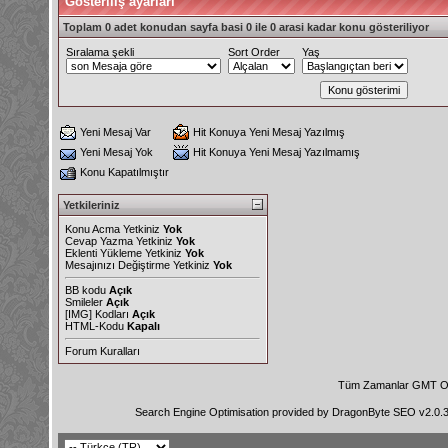
Gösteriliş ayarları
Toplam 0 adet konudan sayfa basi 0 ile 0 arasi kadar konu gösteriliyor
Sıralama şekli
Sort Order
Yaş
Yeni Mesaj Var
Hit Konuya Yeni Mesaj Yazılmış
Yeni Mesaj Yok
Hit Konuya Yeni Mesaj Yazılmamış
Konu Kapatılmıştır
Yetkileriniz
Konu Acma Yetkiniz
Yok
Cevap Yazma Yetkiniz
Yok
Eklenti Yükleme Yetkiniz
Yok
Mesajınızı Değiştirme Yetkiniz
Yok
BB kodu
Açık
Smileler
Açık
[IMG]
Kodları
Açık
HTML-Kodu
Kapalı
Forum Kuralları
Tüm Zamanlar GMT Ol
Search Engine Optimisation provided by
DragonByte SEO v2.0.36