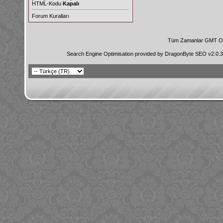
HTML-Kodu
Kapalı
Forum Kuralları
Tüm Zamanlar GMT Ol
Search Engine Optimisation provided by
DragonByte SEO v2.0.36