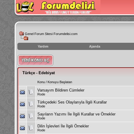
Genel Forum Sitesi Forumdelisi.com
Yardım
Ajanda
instagram
izlenme
hilesi
Türkçe - Edebiyat
Konu
/
Konuyu Başlatan
Varsayım Bildiren Cümleler
Rode
Türkçedeki Ses Olaylarıyla İlgili Kurallar
Rode
Sayıların Yazımı İle İlgili Kurallar ve Örnekler
Rode
Dilin İşlevleri İle İlgili Örnekler
Rode