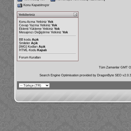
Konu Kapatılmıştır
Yetkileriniz
Konu Acma Yetkiniz
Yok
Cevap Yazma Yetkiniz
Yok
Eklenti Yükleme Yetkiniz
Yok
Mesajınızı Değiştirme Yetkiniz
Yok
BB kodu
Açık
Smileler
Açık
[IMG]
Kodları
Açık
HTML-Kodu
Kapalı
Forum Kuralları
Tüm Zamanlar GMT Ol
Search Engine Optimisation provided by
DragonByte SEO v2.0.36