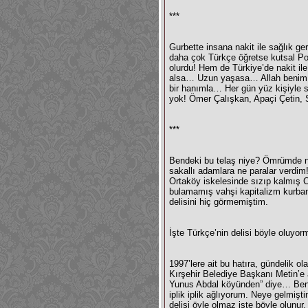
***
Gurbette insana nakit ile sağlık g
daha çok Türkçe öğretse kutsal Po
olurdu! Hem de Türkiye’de nakit il
alsa… Uzun yaşasa… Allah benim öm
bir hanımla… Her gün yüz kişiyle s
yok! Ömer Çalışkan, Apaçi Çetin, 
***
Bendeki bu telaş niye? Ömrümde n
sakallı adamlara ne paralar verdim!
Ortaköy iskelesinde sızıp kalmış C
bulamamış vahşi kapitalizm kurbanla
delisini hiç görmemiştim.
İşte Türkçe’nin delisi böyle oluy
1997’lere ait bu hatıra, gündelik 
Kırşehir Belediye Başkanı Metin’e a
Yunus Abdal köyünden” diye… Ben d
iplik iplik ağlıyorum. Neye gelmiş
delisi öyle olmaz işte böyle olunur.