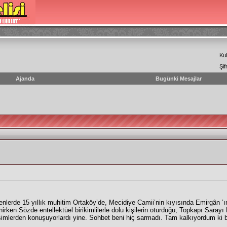
Kul
Şif
Ajanda
Bugünki Mesajlar
çenlerde 15 yıllık muhitim Ortaköy’de, Mecidiye Camii’nin kıyısında Emirgân ’ı
rken Sözde entellektüel birikimlilerle dolu kişilerin oturduğu, Topkapı Saray
mlerden konuşuyorlardı yine. Sohbet beni hiç sarmadı. Tam kalkıyordum ki bir