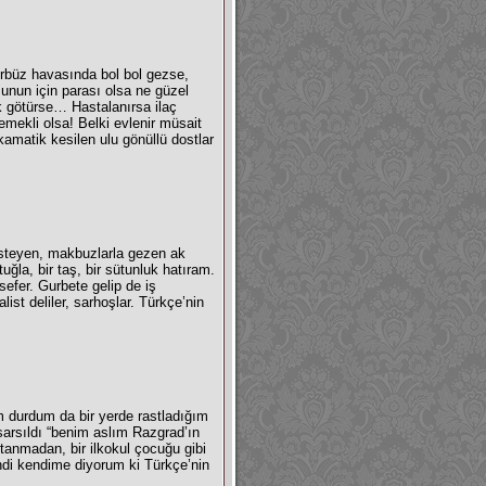
ürbüz havasında bol bol gezse,
nun için parası olsa ne güzel
ok götürse… Hastalanırsa ilaç
ekli olsa! Belki evlenir müsait
amatik kesilen ulu gönüllü dostlar
steyen, makbuzlarla gezen ak
uğla, bir taş, bir sütunluk hatıram.
efer. Gurbete gelip de iş
ist deliler, sarhoşlar. Türkçe’nin
m durdum da bir yerde rastladığım
 sarsıldı “benim aslım Razgrad’ın
anmadan, bir ilkokul çocuğu gibi
ndi kendime diyorum ki Türkçe’nin