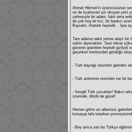
Ahmet Hikmet’in üzümcüsünün sesi gi
ne de tiyatrovari şiir okuyan yeni
çehresiyle bir adam, fakir ama erdem
de çok hoş bir kız, bir bankın üzer
Bayraklı, Atatürk heykelli… İşte öyl
Tam adama nakit yerine alaylı bir 
satılır diyecektim. Sesi tekrar yük
güvenin granitten heykeli gizliydi 
geçerken lombozdan gördüğü ufoyu
- Türk bayrağı resimleri getirdim 
- Türk askerinin resimleri var bir 
- Sevgili Türk çocukları! Bakın ar
üzerinde, dördü de güzel!
Hemen gittim en albenisiz gelenler
konuşup lafa tutarken yevmiyesind
- Bey amca sen bu Türkçe eğitimin