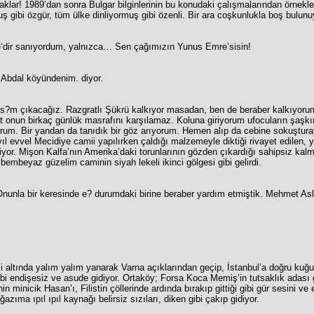
caklar! 1989’dan sonra Bulgar bilginlerinin bu konudaki çalışmalarından örnekler
ş gibi özgür, tüm ülke dinliyormuş gibi özenli. Bir ara coşkunlukla boş bulun
e‘dir sanıyordum, yalnızca… Sen çağımızın Yunus Emre’sisin!
 Abdal köyündenim. diyor.
s?m çıkacağız. Razgratlı Şükrü kalkıyor masadan, ben de beraber kalkıyoru
t onun birkaç günlük masrafını karşılamaz. Koluna giriyorum ufocuların şaşkın
orum. Bir yandan da tanıdık bir göz arıyorum. Hemen alıp da cebine sokuştur
yıl evvel Mecidiye camii yapılırken çaldığı malzemeyle diktiği rivayet edilen,
iyor. Mişon Kalfa’nın Amerika’daki torunlarının gözden çıkardığı sahipsiz kalm
 bembeyaz güzelim caminin siyah lekeli ikinci gölgesi gibi gelirdi.
Onunla bir keresinde e? durumdaki birine beraber yardım etmiştik. Mehmet As
i altında yalım yalım yanarak Varna açıklarından geçip, İstanbul’a doğru ku
gibi endişesiz ve asude gidiyor. Ortaköy; Forsa Koca Memiş’in tutsaklık adası 
nin minicik Hasan’ı, Filistin çöllerinde ardında bırakıp gittiği gibi gür sesini v
azıma ıpıl ıpıl kaynağı belirsiz sızıları, diken gibi çakıp gidiyor.