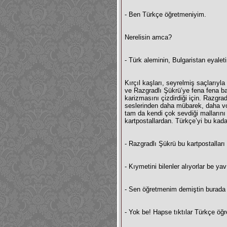
- Ben Türkçe öğretmeniyim.
Nerelisin amca?
- Türk aleminin, Bulgaristan eyale
Kırçıl kaşları, seyrelmiş saçlarıyl
ve Razgradlı Şükrü’ye fena fena ba
karizmasını çizdirdiği için. Razgra
seslerinden daha mübarek, daha vok
tam da kendi çok sevdiği mallarını 
kartpostallardan. Türkçe’yi bu kad
- Razgradlı Şükrü bu kartpostalları
- Kıymetini bilenler alıyorlar be yav
- Sen öğretmenim demiştin burada
- Yok be! Hapse tıktılar Türkçe öğ