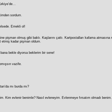
Türkiye’de…
eğitimden sordum.
elsede. Emekli ol!
ne pişman olmuş gibi baktı. Kaşlarını çattı. Kartpostalları kafama atmasına
t etmiş kadar pişman oldum.
bana bekle diyorsa beklerim bir sene!
pmışsın vazife.
stan’da mı burda mı?
ktim. Kim evlenir benimle? Nasıl evleneyim. Evlenmeye fırsatım olmadı benim.