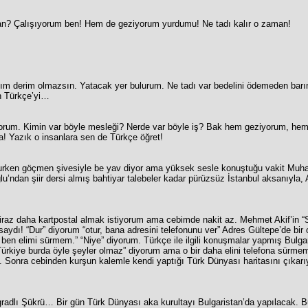
man? Çalışıyorum ben! Hem de geziyorum yurdumu! Ne tadı kalır o zaman!
lım derim olmazsın. Yatacak yer bulurum. Ne tadı var bedelini ödemeden barı
n Türkçe’yi…
orum. Kimin var böyle mesleği? Nerde var böyle iş? Bak hem geziyorum, hem
a! Yazık o insanlara sen de Türkçe öğret!
uşurken göçmen şivesiyle be yav diyor ama yüksek sesle konuştuğu vakit Muh
ndan şiir dersi almış bahtiyar talebeler kadar pürüzsüz İstanbul aksanıyla, A
iraz daha kartpostal almak istiyorum ama cebimde nakit az. Mehmet Akif’in “Se
ydı! “Dur” diyorum “otur, bana adresini telefonunu ver” Adres Gültepe’de bir 
ben elimi sürmem.” “Niye” diyorum. Türkçe ile ilgili konuşmalar yapmış Bulgar
Türkiye burda öyle şeyler olmaz” diyorum ama o bir daha elini telefona sürme
. Sonra cebinden kurşun kalemle kendi yaptığı Türk Dünyası haritasını çıkarı
adlı Şükrü… Bir gün Türk Dünyası aka kurultayı Bulgaristan’da yapılacak. Bu