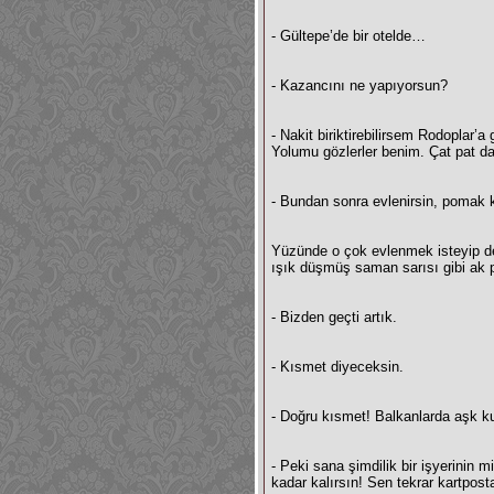
- Gültepe’de bir otelde…
- Kazancını ne yapıyorsun?
- Nakit biriktirebilirsem Rodoplar
Yolumu gözlerler benim. Çat pat da
- Bundan sonra evlenirsin, pomak kı
Yüzünde o çok evlenmek isteyip de b
ışık düşmüş saman sarısı gibi ak 
- Bizden geçti artık.
- Kısmet diyeceksin.
- Doğru kısmet! Balkanlarda aşk ku
- Peki sana şimdilik bir işyerinin 
kadar kalırsın! Sen tekrar kartpost