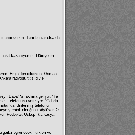
nmanın dersin. Tüm bunlar olsa da
 nakit kazanıyorum. Hürriyetim
arrem Ergin’den diksiyon, Osman
nkara radyosu titizliğiyle
yfi Baba” ‘sı aklıma geliyor. “Ya
otel. Telefonunu vermiyor. “Odada
istan’da, dinlenmiş telefonu,
meye yeminli olduğunu söylüyor. O
yor. Rodoplar, Üsküp, Kafkasya,
lgarlar öğrenecek Türkleri ve