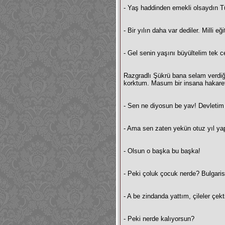
- Yaş haddinden emekli olsaydın 
- Bir yılın daha var dediler. Milli 
- Gel senin yaşını büyültelim tek c
Razgradlı Şükrü bana selam verdiği
korktum. Masum bir insana hakare
- Sen ne diyosun be yav! Devletim 
- Ama sen zaten yekün otuz yıl ya
- Olsun o başka bu başka!
- Peki çoluk çocuk nerde? Bulgari
- A be zindanda yattım, çileler çe
- Peki nerde kalıyorsun?