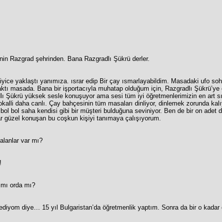
tinin Razgrad şehrinden. Bana Razgradlı Şükrü derler.
a iyice yaklaştı yanımıza. ısrar edip Bir çay ısmarlayabildim. Masadaki ufo soh
ktı masada. Bana bir işportacıyla muhatap olduğum için, Razgradlı Şükrü’ye d
dlı Şükrü yüksek sesle konuşuyor ama sesi tüm iyi öğretmenlerimizin en art sır
alli daha canlı. Çay bahçesinin tüm masaları dinliyor, dinlemek zorunda kalı
bol bol saha kendisi gibi bir müşteri bulduğuna seviniyor. Ben de bir on adet 
ar güzel konuşan bu coşkun kişiyi tanımaya çalışıyorum.
 alanlar var mı?
!
 mı orda mı?
rediyom diye… 15 yıl Bulgaristan’da öğretmenlik yaptım. Sonra da bir o kadar d