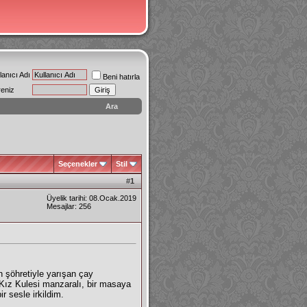
lanıcı Adı
Beni hatırla
reniz
Ara
Seçenekler
Stil
#
1
Üyelik tarihi: 08.Ocak.2019
Mesajlar: 256
n şöhretiyle yarışan çay
ı Kız Kulesi manzaralı, bir masaya
 sesle irkildim.