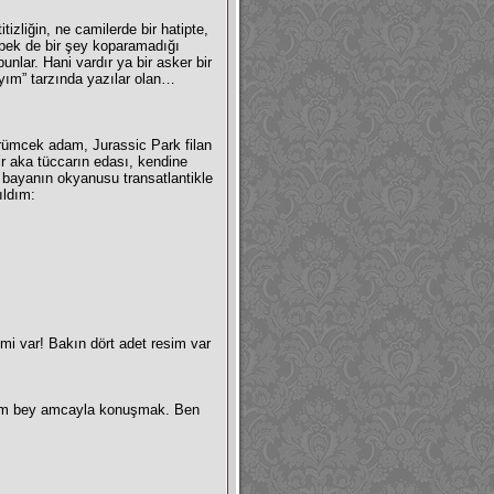
zliğin, ne camilerde bir hatipte,
 pek de bir şey koparamadığı
unlar. Hani vardır ya bir asker bir
ayım” tarzında yazılar olan…
Örümcek adam, Jurassic Park filan
ir aka tüccarın edası, kendine
r bayanın okyanusu transatlantikle
ıldım:
mi var! Bakın dört adet resim var
sadım bey amcayla konuşmak. Ben