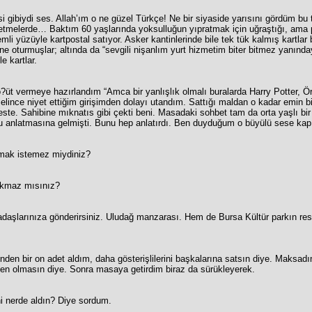
biydi ses. Allah’ım o ne güzel Türkçe! Ne bir siyaside yarısını gördüm bu titi
 yetmelerde… Baktım 60 yaşlarında yoksulluğun yıpratmak için uğraştığı, ama
li yüzüyle kartpostal satıyor. Asker kantinlerinde bile tek tük kalmış kartlar b
ine oturmuşlar; altında da “sevgili nişanlım yurt hizmetim biter bitmez yanınd
e kartlar.
ö?üt vermeye hazırlandım “Amca bir yanlışlık olmalı buralarda Harry Potter, 
selince niyet ettiğim girişimden dolayı utandım. Sattığı maldan o kadar emin b
seste. Sahibine mıknatıs gibi çekti beni. Masadaki sohbet tam da orta yaşlı bi
 anlatmasına gelmişti. Bunu hep anlatırdı. Ben duyduğum o büyülü sese kap
almak istemez miydiniz?
bakmaz mısınız?
kadaşlarınıza gönderirsiniz. Uludağ manzarası. Hem de Bursa Kültür parkın res
inden bir on adet aldım, daha gösterişlilerini başkalarına satsın diye. Mak
en olmasın diye. Sonra masaya getirdim biraz da sürükleyerek.
i nerde aldın? Diye sordum.