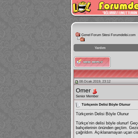
Genel Forum Sitesi Forumdelisi.com
Yardım
instagram
izlenme
hilesi
08.Ocak.2019, 23:12
Omer
Senior Member
Türkçenin Delisi Böyle Olunur
Türkçenin Delisi Böyle Olunur
Türkçe’nin delisi böyle olunur! Ge
bahçelerinin önünden geçtim. Gezini
çağrıldım. Açıklanamayan uçan cisi