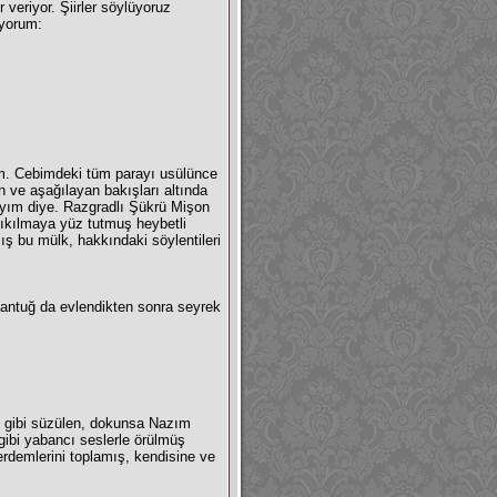
 veriyor. Şiirler söylüyoruz
uyorum:
m. Cebimdeki tüm parayı usülünce
 ve aşağılayan bakışları altında
ayım diye. Razgradlı Şükrü Mişon
 yıkılmaya yüz tutmuş heybetli
ış bu mülk, hakkındaki söylentileri
lantuğ da evlendikten sonra seyrek
ğu gibi süzülen, dokunsa Nazım
gibi yabancı seslerle örülmüş
e erdemlerini toplamış, kendisine ve