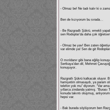
- Olmaz be! Ne tadı kalır ki o za
Ben de kızıyorum bu sırada…
- Be Razgradlı Şükrü, emekli yapa
sen Rodoplar’da daha çok öğretse
- Olmaz be yav! Ben zaten öğretiy
var elimde ya! Sen de git Rodoplar
O mırıldanır gibi bana eğilip kon
Sertkaya’dan dil, Mehmet Çavuşoğlu’
konuşuyor..
Razgratlı Şükrü kalkacak oluyor. B
hamiyetim olmasaydı, ya param olsa
telefon yok mu” diyorum. “Var ama 
yıllarca zindanda yatmış. “Burası 
konuda takıntı oluşmuş, anlıyorum
hepsi var.
- Bak burada söylüyorum ben Razgr