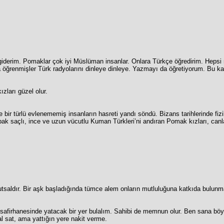
’a giderim. Pomaklar çok iyi Müslüman insanlar. Onlara Türkçe öğredirim. He
 öğrenmişler Türk radyolarını dinleye dinleye. Yazmayı da öğretiyorum. Bu kar
zları güzel olur.
ir türlü evlenememiş insanların hasreti yandı söndü. Bizans tarihlerinde fiziki
pak saçlı, ince ve uzun vücutlu Kuman Türkleri’ni andıran Pomak kızları, ca
tsaldır. Bir aşk başladığında tümce alem onların mutluluğuna katkıda bulunmak
misafirhanesinde yatacak bir yer bulalım. Sahibi de memnun olur. Ben sana böyle
al sat, ama yattığın yere nakit verme.