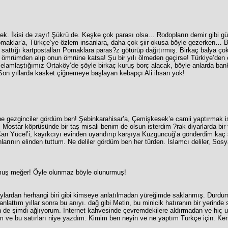
erek. İkisi de zayıf Şükrü de. Keşke çok parası olsa… Rodopların demir gibi g
maklar’a, Türkçe’ye özlem insanlara, daha çok şiir okusa böyle gezerken… Bu
e sattığı kartpostalları Pomaklara paras?z götürüp dağıtırmış. Birkaç balya ç
rümden alıp onun ömrüne katsa! Şu bir yılı ölmeden geçirse! Türkiye’den em
elamlaştığımız Ortaköy’de şöyle birkaç kuruş borç alacak, böyle anlarda bank
Son yıllarda kasket çiğnemeye başlayan kebapçı Ali ihsan yok!
e gezginciler gördüm ben! Şebinkarahisar’a, Çemişkesek’e camii yaptırmak i
 Mostar köprüsünde bir taş misali benim de olsun isterdim ?rak diyarlarda bir t
an Yücel’i, kayıkcıyı evinden uyandırıp karşıya Kuzguncuğ’a gönderdim kaç s
rının elinden tuttum. Ne deliler gördüm ben her türden. İslamcı deliler, Sosyal
ormuş meğer! Öyle olunmaz böyle olunurmuş!
olaylardan herhangi biri gibi kimseye anlatılmadan yüreğimde saklanmış. Durdu
nlattım yıllar sonra bu anıyı. dağ gibi Metin, bu minicik hatıranın bir yerinde
e şimdi ağlıyorum. İnternet kahvesinde çevremdekilere aldırmadan ve hiç ut
tim ve bu satırları niye yazdım. Kimim ben neyin ve ne yaptım Türkçe için. Ke