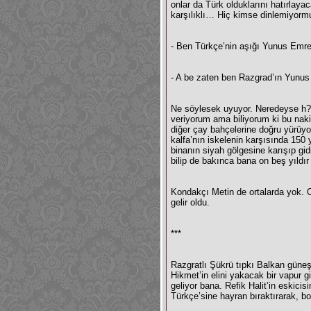
onlar da Türk olduklarını hatırlaya
karşılıklı… Hiç kimse dinlemiyormu
- Ben Türkçe’nin aşığı Yunus Emr
- A be zaten ben Razgrad’ın Yunus
Ne söylesek uyuyor. Neredeyse h?
veriyorum ama biliyorum ki bu naki
diğer çay bahçelerine doğru yürüy
kalfa’nın iskelenin karşısında 150 
binanın siyah gölgesine karışıp gid
bilip de bakınca bana on beş yıldır
Kondakçı Metin de ortalarda yok. 
gelir oldu.
***
Razgratlı Şükrü tıpkı Balkan güneş
Hikmet’in elini yakacak bir vapur 
geliyor bana. Refik Halit’in eskicisi
Türkçe’sine hayran bıraktırarak, boğ