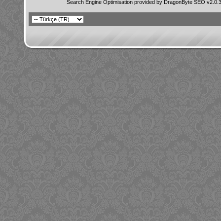
Search Engine Optimisation provided by
DragonByte SEO v2.0.36