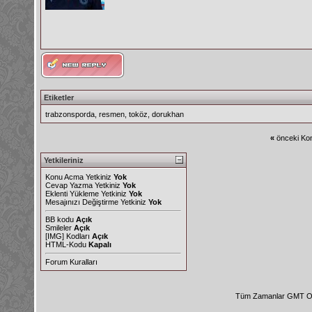
Etiketler
trabzonsporda
,
resmen
,
toköz
,
dorukhan
«
önceki Kon
Yetkileriniz
Konu Acma Yetkiniz
Yok
Cevap Yazma Yetkiniz
Yok
Eklenti Yükleme Yetkiniz
Yok
Mesajınızı Değiştirme Yetkiniz
Yok
BB kodu
Açık
Smileler
Açık
[IMG]
Kodları
Açık
HTML-Kodu
Kapalı
Forum Kuralları
Tüm Zamanlar GMT Ol