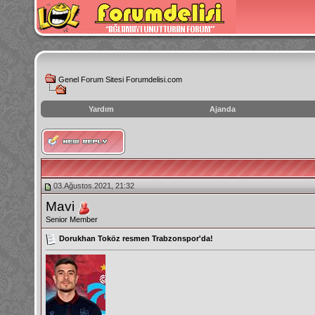
Genel Forum Sitesi Forumdelisi.com
Yardım
Ajanda
instagram
izlenme
hilesi
03.Ağustos.2021, 21:32
Mavi
Senior Member
Dorukhan Toköz resmen Trabzonspor'da!