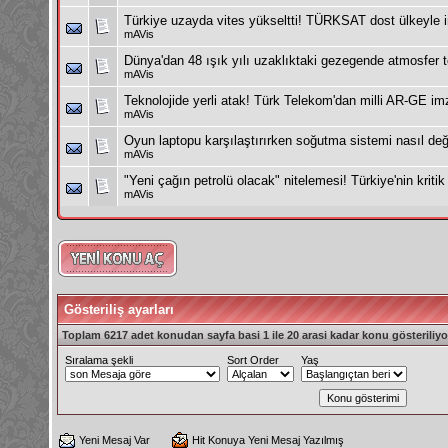
Türkiye uzayda vites yükseltti! TÜRKSAT dost ülkeyle i
mAVis
Dünya'dan 48 ışık yılı uzaklıktaki gezegende atmosfer te
mAVis
Teknolojide yerli atak! Türk Telekom'dan milli AR-GE im
mAVis
Oyun laptopu karşılaştırırken soğutma sistemi nasıl değe
mAVis
"Yeni çağın petrolü olacak" nitelemesi! Türkiye'nin kritik
mAVis
Gösteriliş ayarları
Toplam 6217 adet konudan sayfa basi 1 ile 20 arasi kadar konu gösteriliyo
Sıralama şekli
Sort Order
Yaş
Yeni Mesaj Var
Hit Konuya Yeni Mesaj Yazılmış