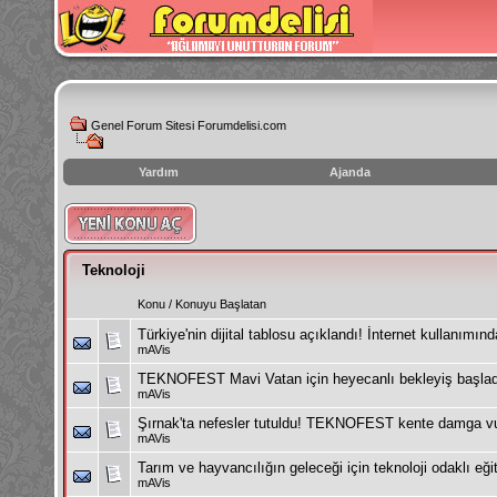
Genel Forum Sitesi Forumdelisi.com
Yardım
Ajanda
instagram
izlenme
hilesi
Teknoloji
Konu
/
Konuyu Başlatan
Türkiye'nin dijital tablosu açıklandı! İnternet kullanımınd
mAVis
TEKNOFEST Mavi Vatan için heyecanlı bekleyiş başladı
mAVis
Şırnak'ta nefesler tutuldu! TEKNOFEST kente damga v
mAVis
Tarım ve hayvancılığın geleceği için teknoloji odaklı eğ
mAVis