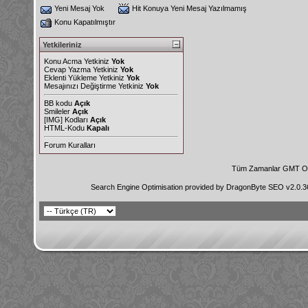
Yeni Mesaj Yok
Hit Konuya Yeni Mesaj Yazılmamış
Konu Kapatılmıştır
Yetkileriniz
Konu Acma Yetkiniz
Yok
Cevap Yazma Yetkiniz
Yok
Eklenti Yükleme Yetkiniz
Yok
Mesajınızı Değiştirme Yetkiniz
Yok
BB kodu
Açık
Smileler
Açık
[IMG]
Kodları
Açık
HTML-Kodu
Kapalı
Forum Kuralları
Tüm Zamanlar GMT Ol
Search Engine Optimisation provided by
DragonByte SEO v2.0.36