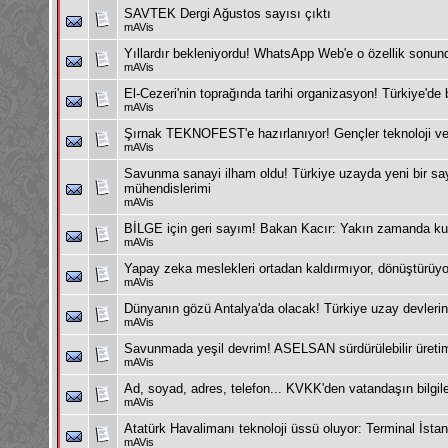
SAVTEK Dergi Ağustos sayısı çıktı
mAVis
Yıllardır bekleniyordu! WhatsApp Web'e o özellik sonund
mAVis
El-Cezeri'nin toprağında tarihi organizasyon! Türkiye'de
mAVis
Şırnak TEKNOFEST'e hazırlanıyor! Gençler teknoloji ve
mAVis
Savunma sanayi ilham oldu! Türkiye uzayda yeni bir say
mühendislerimi
mAVis
BİLGE için geri sayım! Bakan Kacır: Yakın zamanda ku
mAVis
Yapay zeka meslekleri ortadan kaldırmıyor, dönüştürüyo
mAVis
Dünyanın gözü Antalya'da olacak! Türkiye uzay devlerin
mAVis
Savunmada yeşil devrim! ASELSAN sürdürülebilir üreti
mAVis
Ad, soyad, adres, telefon... KVKK'den vatandaşın bilgil
mAVis
Atatürk Havalimanı teknoloji üssü oluyor: Terminal İstan
mAVis