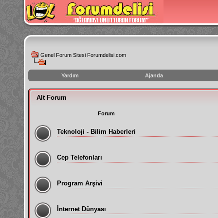
Genel Forum Sitesi Forumdelisi.com
Yardım
Ajanda
instagram
Alt Forum
izlenme
hilesi
Forum
Teknoloji - Bilim Haberleri
Cep Telefonları
Program Arşivi
İnternet Dünyası