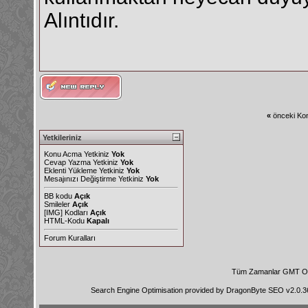
Alıntıdır.
«
önceki Kon
Yetkileriniz
Konu Acma Yetkiniz
Yok
Cevap Yazma Yetkiniz
Yok
Eklenti Yükleme Yetkiniz
Yok
Mesajınızı Değiştirme Yetkiniz
Yok
BB kodu
Açık
Smileler
Açık
[IMG]
Kodları
Açık
HTML-Kodu
Kapalı
Forum Kuralları
Tüm Zamanlar GMT Ol
Search Engine Optimisation provided by
DragonByte SEO v2.0.36