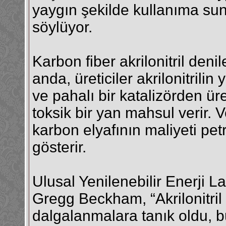
yaygın şekilde kullanıma sun
söylüyor.
Karbon fiber akrilonitril deni
anda, üreticiler akrilonitril
ve pahalı bir katalizörden üre
toksik bir yan mahsul verir. Ve
karbon elyafının maliyeti petr
gösterir.
Ulusal Yenilenebilir Enerji La
Gregg Beckham, “Akrilonitril 
dalgalanmalara tanık oldu, b