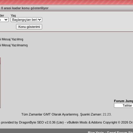
 0 arasi kadar konu gösteriliyor
der
Yaş
i Mesaj Yazılmış
ni Mesaj Yazılmamış
Forum Jum
Tüm Zamanlar GMT Olarak Ayarlanmış. Şuanki Zaman:
21:23
.
n provided by
DragonByte SEO v2.0.36 (Lite)
-
vBulletin Mods & Addons
Copyright © 2026 Dr
Bize Yazin
-
Genel Forum Sit