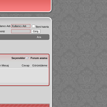
lanıcı Adı
Beni hatırla
reniz
Ara
Seçenekler
Forum arama
n Mesaj
Cevap
Görüntüleme