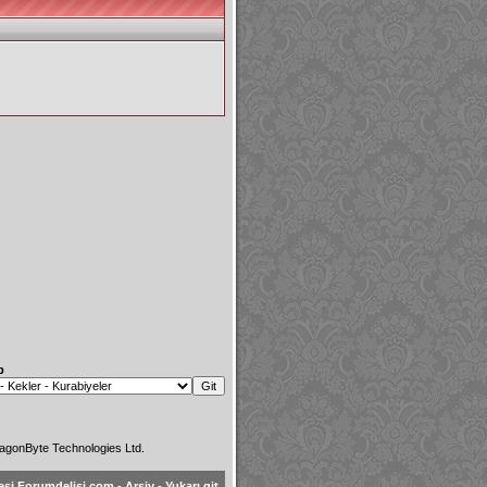
p
agonByte Technologies Ltd.
esi Forumdelisi.com
-
Arşiv
-
Yukarı git