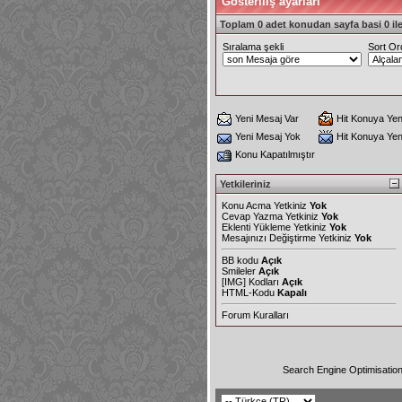
Gösteriliş ayarları
Toplam 0 adet konudan sayfa basi 0 ile
Sıralama şekli
Sort Or
Yeni Mesaj Var
Hit Konuya Yen
Yeni Mesaj Yok
Hit Konuya Ye
Konu Kapatılmıştır
Yetkileriniz
Konu Acma Yetkiniz
Yok
Cevap Yazma Yetkiniz
Yok
Eklenti Yükleme Yetkiniz
Yok
Mesajınızı Değiştirme Yetkiniz
Yok
BB kodu
Açık
Smileler
Açık
[IMG]
Kodları
Açık
HTML-Kodu
Kapalı
Forum Kuralları
Search Engine Optimisatio