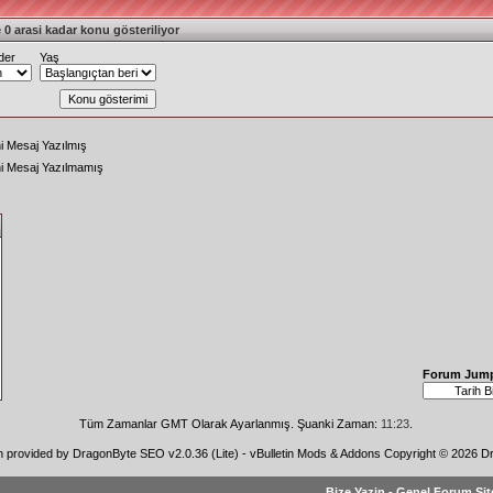
 0 arasi kadar konu gösteriliyor
der
Yaş
i Mesaj Yazılmış
ni Mesaj Yazılmamış
Forum Jum
Tüm Zamanlar GMT Olarak Ayarlanmış. Şuanki Zaman:
11:23
.
n provided by
DragonByte SEO v2.0.36 (Lite)
-
vBulletin Mods & Addons
Copyright © 2026 Dr
Bize Yazin
-
Genel Forum Sit