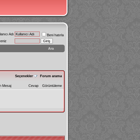
lanıcı Adı
Beni hatırla
reniz
Ara
Seçenekler
Forum arama
n Mesaj
Cevap
Görüntüleme