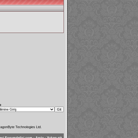
p
agonByte Technologies Ltd.
esi Forumdelisi.com
-
Arşiv
-
Yukarı git