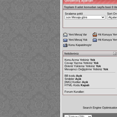
Gösteriliş ayarları
Toplam 0 adet konudan sayfa basi 0 ile
Sıralama şekli
Sort Or
Yeni Mesaj Var
Hit Konuya Yen
Yeni Mesaj Yok
Hit Konuya Ye
Konu Kapatılmıştır
Yetkileriniz
Konu Acma Yetkiniz
Yok
Cevap Yazma Yetkiniz
Yok
Eklenti Yükleme Yetkiniz
Yok
Mesajınızı Değiştirme Yetkiniz
Yok
BB kodu
Açık
Smileler
Açık
[IMG]
Kodları
Açık
HTML-Kodu
Kapalı
Forum Kuralları
Search Engine Optimisatio