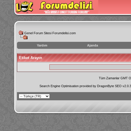
Genel Forum Sitesi Forumdelisi.com
Yardım
Ajanda
instagram
Etiket Arayın
izlenme
hilesi
Tüm Zamanlar GMT Ol
Search Engine Optimisation provided by
DragonByte SEO v2.0.36