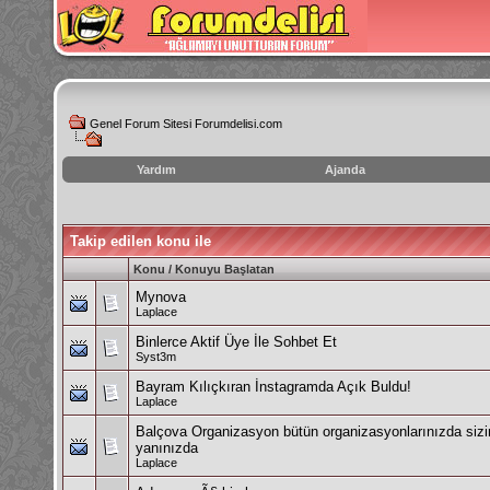
Genel Forum Sitesi Forumdelisi.com
Yardım
Ajanda
instagram
izlenme
hilesi
Takip edilen konu ile
Konu / Konuyu Başlatan
Mynova
Laplace
Binlerce Aktif Üye İle Sohbet Et
Syst3m
Bayram Kılıçkıran İnstagramda Açık Buldu!
Laplace
Balçova Organizasyon bütün organizasyonlarınızda sizi
yanınızda
Laplace