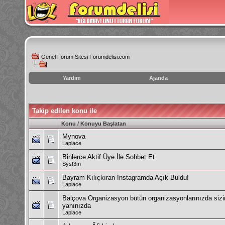
Genel Forum Sitesi Forumdelisi.com
Yardım
Ajanda
instagram
izlenme
hilesi
Takip edilen konu ile
Konu / Konuyu Başlatan
Mynova
Laplace
Binlerce Aktif Üye İle Sohbet Et
Syst3m
Bayram Kılıçkıran İnstagramda Açık Buldu!
Laplace
Balçova Organizasyon bütün organizasyonlarınızda sizi
yanınızda
Laplace