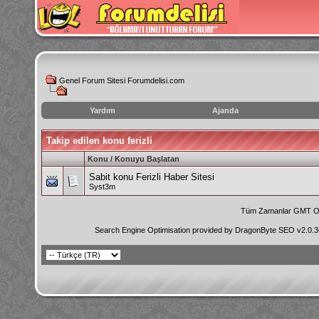
Genel Forum Sitesi Forumdelisi.com
Yardım
Ajanda
instagram
Takip edilen konu ferizli
izlenme
hilesi
Konu / Konuyu Başlatan
Sabit konu
Ferizli Haber Sitesi
Syst3m
Tüm Zamanlar GMT Ol
Search Engine Optimisation provided by
DragonByte SEO v2.0.36