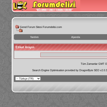
Genel Forum Sitesi Forumdelisi.com
Yardım
Ajanda
instagram
Etiket Arayın
izlenme
hilesi
Tüm Zamanlar GMT Ol
Search Engine Optimisation provided by
DragonByte SEO v2.0.36