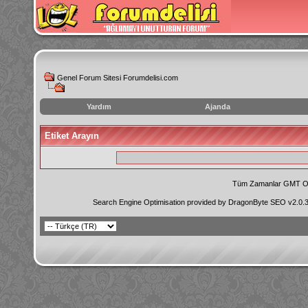
Genel Forum Sitesi Forumdelisi.com
Yardım
Ajanda
instagram
Etiket Arayın
izlenme
hilesi
Tüm Zamanlar GMT Ol
Search Engine Optimisation provided by
DragonByte SEO v2.0.36