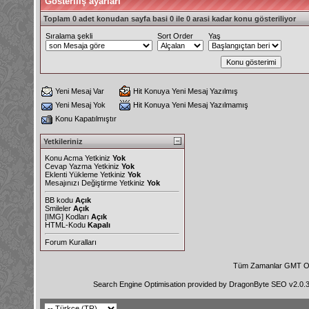
Gösteriliş ayarları
Toplam 0 adet konudan sayfa basi 0 ile 0 arasi kadar konu gösteriliyor
Sıralama şekli
Sort Order
Yaş
Yeni Mesaj Var
Hit Konuya Yeni Mesaj Yazılmış
Yeni Mesaj Yok
Hit Konuya Yeni Mesaj Yazılmamış
Konu Kapatılmıştır
Yetkileriniz
Konu Acma Yetkiniz
Yok
Cevap Yazma Yetkiniz
Yok
Eklenti Yükleme Yetkiniz
Yok
Mesajınızı Değiştirme Yetkiniz
Yok
BB kodu
Açık
Smileler
Açık
[IMG]
Kodları
Açık
HTML-Kodu
Kapalı
Forum Kuralları
Tüm Zamanlar GMT Ol
Search Engine Optimisation provided by
DragonByte SEO v2.0.36