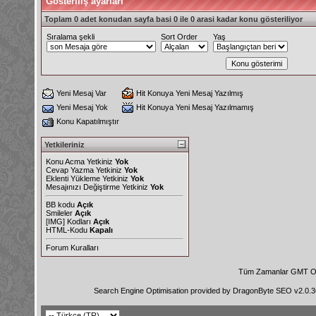
Gösteriliş ayarları
Toplam 0 adet konudan sayfa basi 0 ile 0 arasi kadar konu gösteriliyor
Sıralama şekli
Sort Order
Yaş
Yeni Mesaj Var
Hit Konuya Yeni Mesaj Yazılmış
Yeni Mesaj Yok
Hit Konuya Yeni Mesaj Yazılmamış
Konu Kapatılmıştır
Yetkileriniz
Konu Acma Yetkiniz
Yok
Cevap Yazma Yetkiniz
Yok
Eklenti Yükleme Yetkiniz
Yok
Mesajınızı Değiştirme Yetkiniz
Yok
BB kodu
Açık
Smileler
Açık
[IMG]
Kodları
Açık
HTML-Kodu
Kapalı
Forum Kuralları
Tüm Zamanlar GMT Ol
Search Engine Optimisation provided by
DragonByte SEO v2.0.36