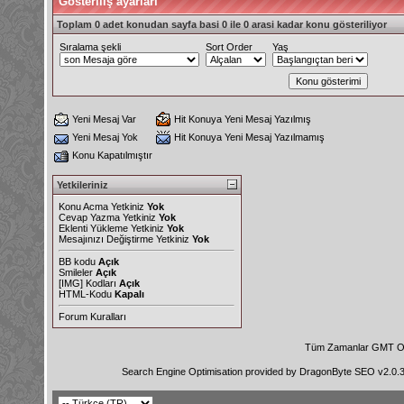
Gösteriliş ayarları
Toplam 0 adet konudan sayfa basi 0 ile 0 arasi kadar konu gösteriliyor
Sıralama şekli
Sort Order
Yaş
Yeni Mesaj Var
Hit Konuya Yeni Mesaj Yazılmış
Yeni Mesaj Yok
Hit Konuya Yeni Mesaj Yazılmamış
Konu Kapatılmıştır
Yetkileriniz
Konu Acma Yetkiniz
Yok
Cevap Yazma Yetkiniz
Yok
Eklenti Yükleme Yetkiniz
Yok
Mesajınızı Değiştirme Yetkiniz
Yok
BB kodu
Açık
Smileler
Açık
[IMG]
Kodları
Açık
HTML-Kodu
Kapalı
Forum Kuralları
Tüm Zamanlar GMT Ol
Search Engine Optimisation provided by
DragonByte SEO v2.0.36