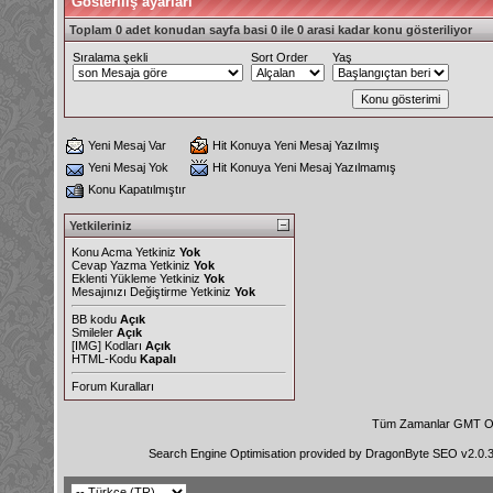
Gösteriliş ayarları
Toplam 0 adet konudan sayfa basi 0 ile 0 arasi kadar konu gösteriliyor
Sıralama şekli
Sort Order
Yaş
Yeni Mesaj Var
Hit Konuya Yeni Mesaj Yazılmış
Yeni Mesaj Yok
Hit Konuya Yeni Mesaj Yazılmamış
Konu Kapatılmıştır
Yetkileriniz
Konu Acma Yetkiniz
Yok
Cevap Yazma Yetkiniz
Yok
Eklenti Yükleme Yetkiniz
Yok
Mesajınızı Değiştirme Yetkiniz
Yok
BB kodu
Açık
Smileler
Açık
[IMG]
Kodları
Açık
HTML-Kodu
Kapalı
Forum Kuralları
Tüm Zamanlar GMT Ol
Search Engine Optimisation provided by
DragonByte SEO v2.0.36