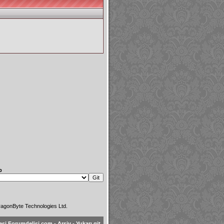
p
agonByte Technologies Ltd.
esi Forumdelisi.com
-
Arşiv
-
Yukarı git