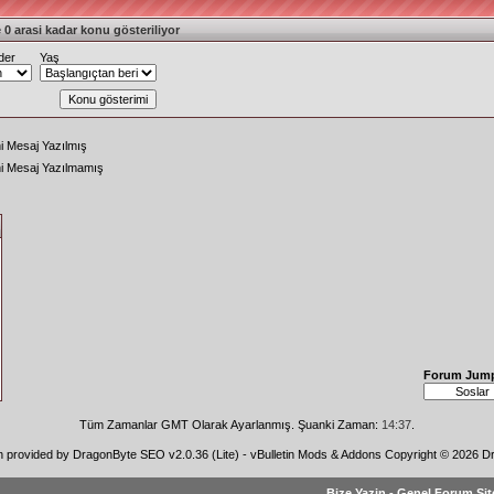
 0 arasi kadar konu gösteriliyor
der
Yaş
i Mesaj Yazılmış
ni Mesaj Yazılmamış
Forum Jum
Tüm Zamanlar GMT Olarak Ayarlanmış. Şuanki Zaman:
14:37
.
n provided by
DragonByte SEO v2.0.36 (Lite)
-
vBulletin Mods & Addons
Copyright © 2026 Dr
Bize Yazin
-
Genel Forum Sit