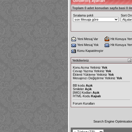
Gösteriliş ayarları
Toplam 0 adet konudan sayfa basi 0 ile
Sıralama şekli
Sort Or
Yeni Mesaj Var
Hit Konuya Yen
Yeni Mesaj Yok
Hit Konuya Ye
Konu Kapatılmıştır
Yetkileriniz
Konu Acma Yetkiniz
Yok
Cevap Yazma Yetkiniz
Yok
Eklenti Yükleme Yetkiniz
Yok
Mesajınızı Değiştirme Yetkiniz
Yok
BB kodu
Açık
Smileler
Açık
[IMG]
Kodları
Açık
HTML-Kodu
Kapalı
Forum Kuralları
Search Engine Optimisatio