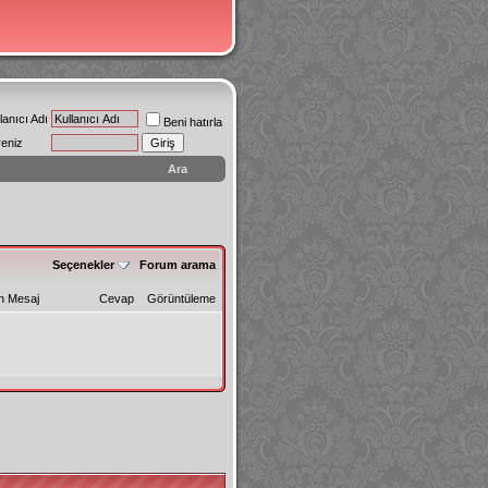
lanıcı Adı
Beni hatırla
reniz
Ara
Seçenekler
Forum arama
n Mesaj
Cevap
Görüntüleme