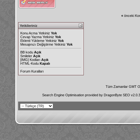
«
önceki Kon
Yetkileriniz
Konu Acma Yetkiniz
Yok
Cevap Yazma Yetkiniz
Yok
Eklenti Yükleme Yetkiniz
Yok
Mesajınızı Değiştirme Yetkiniz
Yok
BB kodu
Açık
Smileler
Açık
[IMG]
Kodları
Açık
HTML-Kodu
Kapalı
Forum Kuralları
Tüm Zamanlar GMT Ol
Search Engine Optimisation provided by
DragonByte SEO v2.0.36