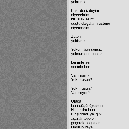
yoktun ki.
Bak, denizdeyim
diyecektim:
bir ıslak esinti
düştü dalgaların üstüne-
diyemedim.
Zaten
yoktun ki.
Yokum ben sensiz
yoksun sen bensiz
benimle sen
seninle ben
Var mısın?
Yok musun?
Yok musun?
Var mıyım?
Orada
beni düşünüyorsun
Hissettim bunu:
Bir şiddetli yel gibi
aşarak tepeleri
geçerek boğazları
ulaştı buraya