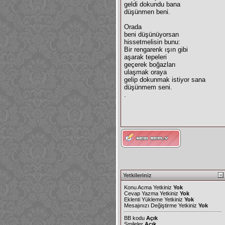
geldi dokundu bana
düşünmen beni.
Orada
beni düşünüyorsan
hissetmelisin bunu:
Bir rengarenk ışın gibi
aşarak tepeleri
geçerek boğazları
ulaşmak oraya
gelip dokunmak istiyor sana
düşünmem seni.
.
Yetkileriniz
Konu Acma Yetkiniz
Yok
Cevap Yazma Yetkiniz
Yok
Eklenti Yükleme Yetkiniz
Yok
Mesajınızı Değiştirme Yetkiniz
Yok
BB kodu
Açık
Smileler
Açık