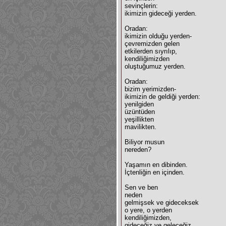
sevinçlerin:
ikimizin gideceği yerden.
Oradan:
ikimizin olduğu yerden-
çevremizden gelen
etkilerden sıyrılıp,
kendiliğimizden
oluştuğumuz yerden.
Oradan:
bizim yerimizden-
ikimizin de geldiği yerden:
yenilgiden
üzüntüden
yeşillikten
mavilikten.
Biliyor musun
nereden?
Yaşamın en dibinden.
İçtenliğin en içinden.
Sen ve ben
neden
gelmişsek ve gideceksek
o yere, o yerden
kendiliğimizden,
gideceğiz ve geleceğiz