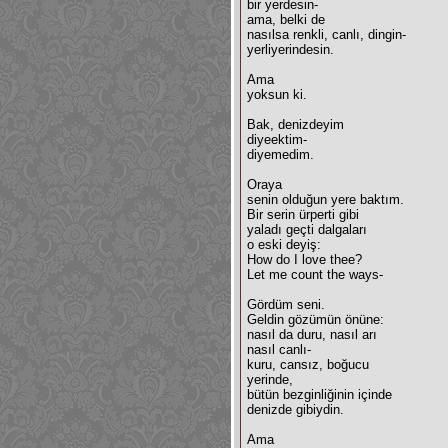
bir yerdesin-
ama, belki de
nasılsa renkli, canlı, dingin-
yerliyerindesin.
Ama
yoksun ki.
Bak, denizdeyim
diyeektim-
diyemedim.
Oraya
senin olduğun yere baktım.
Bir serin ürperti gibi
yaladı geçti dalgaları
o eski deyiş:
How do I love thee?
Let me count the ways-
Gördüm seni.
Geldin gözümün önüne:
nasıl da duru, nasıl arı
nasıl canlı-
kuru, cansız, boğucu
yerinde,
bütün bezginliğinin içinde
denizde gibiydin.
Ama