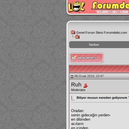
Genel Forum Sitesi Forumdelisi.com
Yardım
instagram
izlenme
hilesi
08.Ocak.2019, 23:47
Ruh
Moderator
Biliyor musun nereden geliyorum 
Oradan:
senin gideceğin yerden-
en dibinden
acıların
en içinden