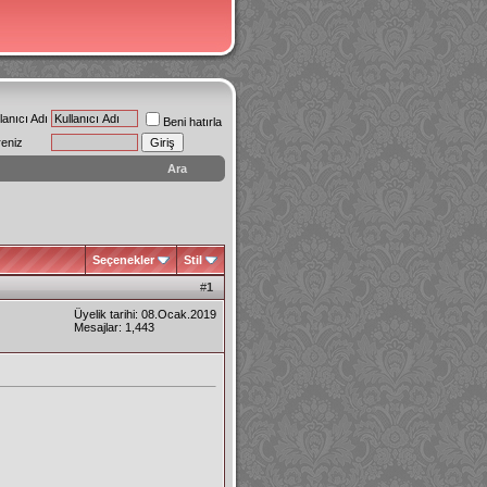
lanıcı Adı
Beni hatırla
reniz
Ara
Seçenekler
Stil
#
1
Üyelik tarihi: 08.Ocak.2019
Mesajlar: 1,443