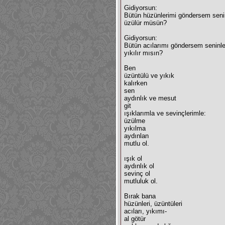
Gidiyorsun:
Bütün hüzünlerimi göndersem seni
üzülür müsün?
Gidiyorsun:
Bütün acılarımı göndersem seninl
yıkılır mısın?
Ben
üzüntülü ve yıkık
kalırken
sen
aydınlık ve mesut
git
ışıklarımla ve sevinçlerimle:
üzülme
yıkılma
aydınlan
mutlu ol.
ışık ol
aydınlık ol
sevinç ol
mutluluk ol.
Bırak bana
hüzünleri, üzüntüleri
acıları, yıkımı-
al götür