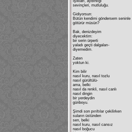
ışıkları, aydınlığı
sevinçleri, mutluluğu.
Gidiyorsun:
Bütün kendimi göndersem seninle
götürür müsün?
Bak, denizdeyim
diyecektim:
bir serin ürperti
yaladı geçti dalgaları-
diyemedim.
Zaten
yoktun ki.
Kim bilir
nasıl kuru, nasıl tozlu
nasıl gürültülü-
ama, belki
nasıl da renkli, nasıl canlı
nasıl dingin
bir yerdeydin
günboyu.
Şimdi son pırıltılar çekilirken
suların üstünden
sen, belki
nasıl kuru, nasıl cansız
nasıl boğucu