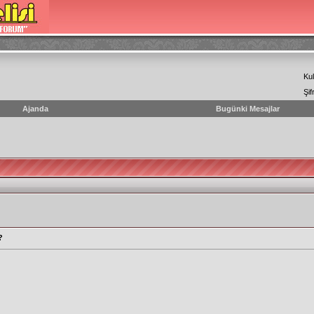
Kul
Şif
Ajanda
Bugünki Mesajlar
?