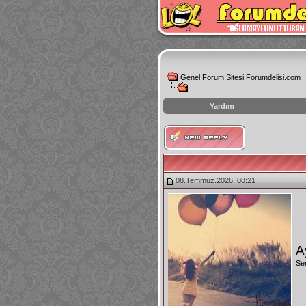
Genel Forum Sitesi Forumdelisi.com
Yardım
instagram
izlenme
hilesi
08.Temmuz.2026, 08:21
A
Se