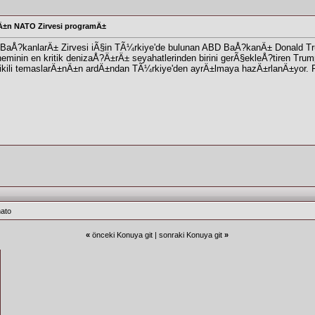
Ä±n NATO Zirvesi programÄ±
aÅ?kanlarÄ± Zirvesi iÃ§in TÃ¼rkiye'de bulunan ABD BaÅ?kanÄ± Donald T
¶neminin en kritik denizaÅ?Ä±rÄ± seyahatlerinden birini gerÃ§ekleÅ?tiren 
 ve ikili temaslarÄ±nÄ±n ardÄ±ndan TÃ¼rkiye'den ayrÄ±lmaya hazÄ±rlanÄ±yor.
nato
«
önceki Konuya git
|
sonraki Konuya git
»