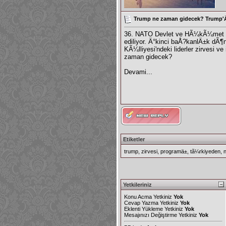
Trump ne zaman gidecek? Trump'
36. NATO Devlet ve HÃ¼kÃ¼met B
ediliyor. Ä°kinci baÅ?kanlÄ±k dÃ
KÃ¼lliyesi'ndeki liderler zirvesi
zaman gidecek?
Devami...
Etiketler
trump
,
zirvesi
,
programä±
,
tã¼rkiyeden
,
Yetkileriniz
Konu Acma Yetkiniz
Yok
Cevap Yazma Yetkiniz
Yok
Eklenti Yükleme Yetkiniz
Yok
Mesajınızı Değiştirme Yetkiniz
Yok