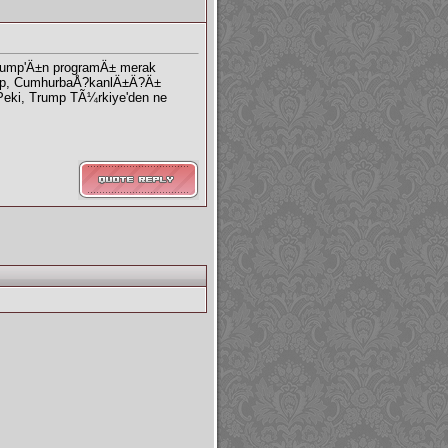
rump'Ä±n programÄ± merak
Trump, CumhurbaÅ?kanlÄ±Ä?Ä±
 Peki, Trump TÃ¼rkiye'den ne