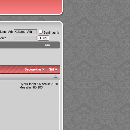
lanıcı Adı
Beni hatırla
reniz
Ara
Seçenekler
Stil
#
1
Üyelik tarihi: 05.Aralık.2018
Mesajlar: 80,103