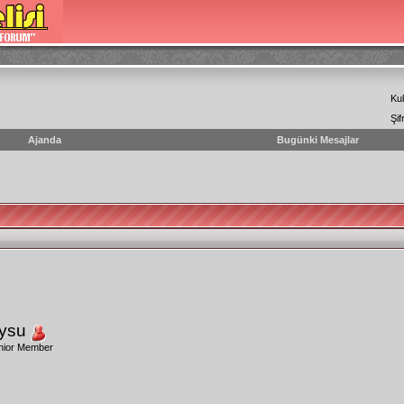
Kul
Şif
Ajanda
Bugünki Mesajlar
ysu
nior Member