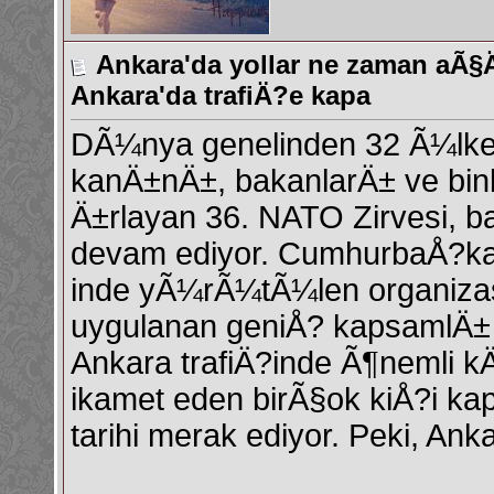
Ankara'da yollar ne zaman aÃ§
Ankara'da trafiÄ?e kapa
DÃ¼nya genelinden 32 Ã¼lke
kanÄ±nÄ±, bakanlarÄ± ve binl
Ä±rlayan 36. NATO Zirvesi, 
devam ediyor. CumhurbaÅ?kan
inde yÃ¼rÃ¼tÃ¼len organizas
uygulanan geniÅ? kapsamlÄ± 
Ankara trafiÄ?inde Ã¶nemli kÄ
ikamet eden birÃ§ok kiÅ?i k
tarihi merak ediyor. Peki, An