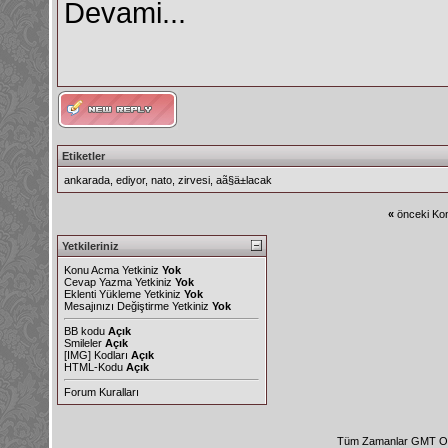
Devami...
Etiketler
ankarada
,
ediyor
,
nato
,
zirvesi
,
aã§ä±lacak
«
önceki Kon
Yetkileriniz
Konu Acma Yetkiniz
Yok
Cevap Yazma Yetkiniz
Yok
Eklenti Yükleme Yetkiniz
Yok
Mesajınızı Değiştirme Yetkiniz
Yok
BB kodu
Açık
Smileler
Açık
[IMG]
Kodları
Açık
HTML-Kodu
Açık
Forum Kuralları
Tüm Zamanlar GMT Ol