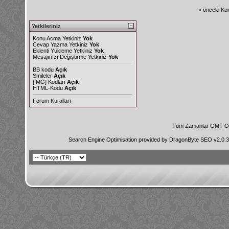
«
önceki Kon
Yetkileriniz
Konu Acma Yetkiniz
Yok
Cevap Yazma Yetkiniz
Yok
Eklenti Yükleme Yetkiniz
Yok
Mesajınızı Değiştirme Yetkiniz
Yok
BB kodu
Açık
Smileler
Açık
[IMG]
Kodları
Açık
HTML-Kodu
Açık
Forum Kuralları
Tüm Zamanlar GMT Ol
Search Engine Optimisation provided by
DragonByte SEO v2.0.36