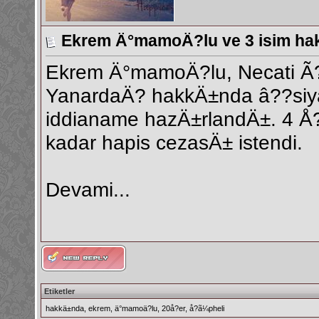
Ekrem Ä°mamoÄ?lu ve 3 isim ha
Ekrem Ä°mamoÄ?lu, Necati Ã
YanardaÄ? hakkÄ±nda â??siy
iddianame hazÄ±rlandÄ±. 4 Å
kadar hapis cezasÄ± istendi.
Devami...
Etiketler
hakkä±nda
,
ekrem
,
ä°mamoä?lu
,
20å?er
,
å?ã¼pheli