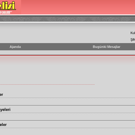
Kul
Şif
Ajanda
Bugünki Mesajlar
er
yeleri
eler