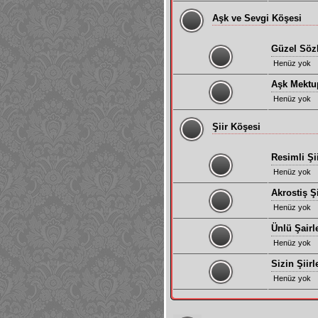
Aşk ve Sevgi Köşesi
Güzel Söz
Henüz yok
Aşk Mektup
Henüz yok
Şiir Köşesi
Resimli Şii
Henüz yok
Akrostiş Şi
Henüz yok
Ünlü Şairle
Henüz yok
Sizin Şiirl
Henüz yok