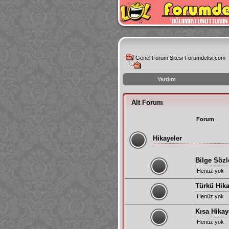
Genel Forum Sitesi Forumdelisi.com
Yardım
instagram
Alt Forum
izlenme
hilesi
Forum
Hikayeler
Bilge Sözl
Henüz yok
Türkü Hika
Henüz yok
Kısa Hikay
Henüz yok