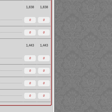
1,838
1,838
0
0
0
0
1,443
1,443
0
0
0
0
0
0
0
0