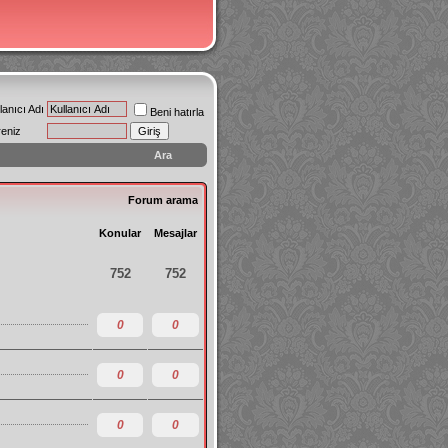
lanıcı Adı
Beni hatırla
reniz
Ara
Forum arama
Konular
Mesajlar
752
752
0
0
0
0
0
0