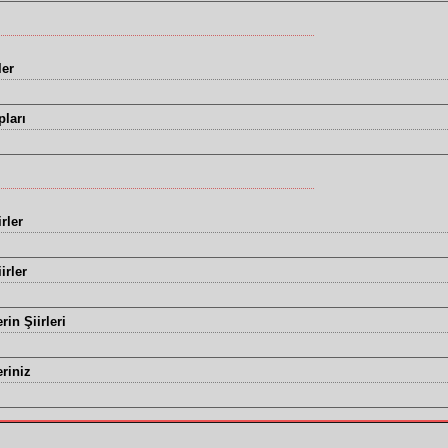
ler
ları
rler
irler
rin Şiirleri
eriniz