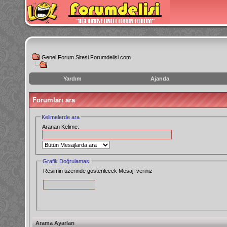
Genel Forum Sitesi Forumdelisi.com
Yardım
Ajanda
instagram
Forumları ara
izlenme
hilesi
Kelimelerde ara
Aranan Kelime:
Grafik Doğrulaması
Resimin üzerinde gösterilecek Mesajı veriniz
Arama Ayarları