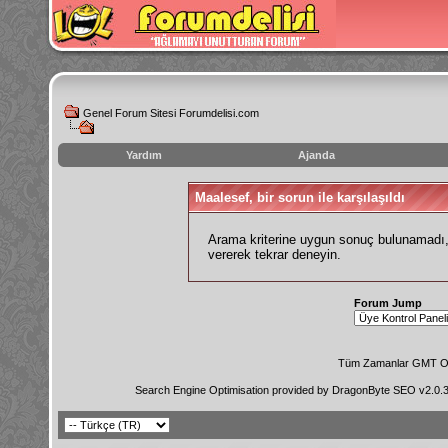
Genel Forum Sitesi Forumdelisi.com
Yardım
Ajanda
instagram
Maalesef, bir sorun ile karşılaşıldı
izlenme
hilesi
Arama kriterine uygun sonuç bulunamadı, 
vererek tekrar deneyin.
Forum Jump
Tüm Zamanlar GMT Ol
Search Engine Optimisation provided by
DragonByte SEO v2.0.36