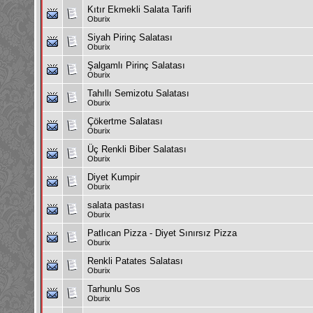
Kıtır Ekmekli Salata Tarifi
Oburix
Siyah Pirinç Salatası
Oburix
Şalgamlı Pirinç Salatası
Oburix
Tahıllı Semizotu Salatası
Oburix
Çökertme Salatası
Oburix
Üç Renkli Biber Salatası
Oburix
Diyet Kumpir
Oburix
salata pastası
Oburix
Patlıcan Pizza - Diyet Sınırsız Pizza
Oburix
Renkli Patates Salatası
Oburix
Tarhunlu Sos
Oburix