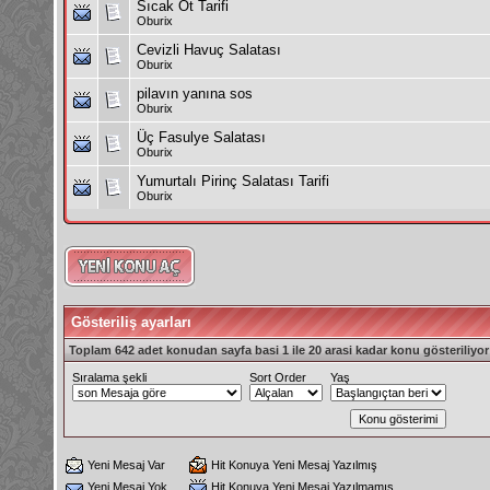
Sıcak Ot Tarifi
Oburix
Cevizli Havuç Salatası
Oburix
pilavın yanına sos
Oburix
Üç Fasulye Salatası
Oburix
Yumurtalı Pirinç Salatası Tarifi
Oburix
Gösteriliş ayarları
Toplam 642 adet konudan sayfa basi 1 ile 20 arasi kadar konu gösteriliyor
Sıralama şekli
Sort Order
Yaş
Yeni Mesaj Var
Hit Konuya Yeni Mesaj Yazılmış
Yeni Mesaj Yok
Hit Konuya Yeni Mesaj Yazılmamış