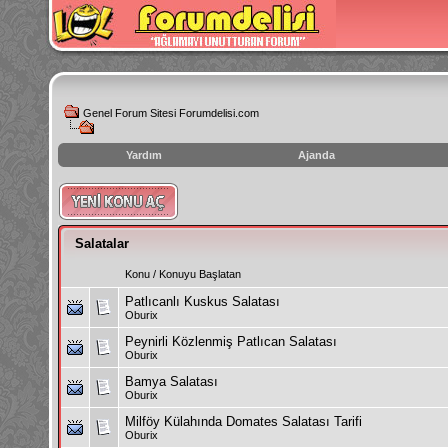
Genel Forum Sitesi Forumdelisi.com
Yardım
Ajanda
instagram
izlenme
hilesi
Salatalar
Konu
/
Konuyu Başlatan
Patlıcanlı Kuskus Salatası
Oburix
Peynirli Közlenmiş Patlıcan Salatası
Oburix
Bamya Salatası
Oburix
Milföy Külahında Domates Salatası Tarifi
Oburix