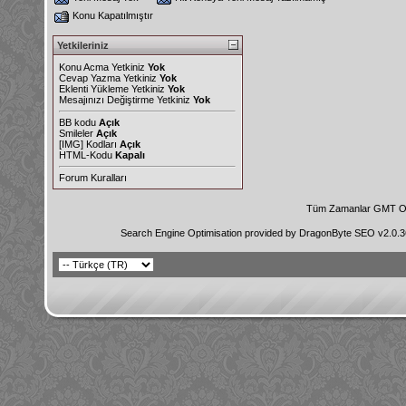
Konu Kapatılmıştır
Yetkileriniz
Konu Acma Yetkiniz
Yok
Cevap Yazma Yetkiniz
Yok
Eklenti Yükleme Yetkiniz
Yok
Mesajınızı Değiştirme Yetkiniz
Yok
BB kodu
Açık
Smileler
Açık
[IMG]
Kodları
Açık
HTML-Kodu
Kapalı
Forum Kuralları
Tüm Zamanlar GMT Ol
Search Engine Optimisation provided by
DragonByte SEO v2.0.36