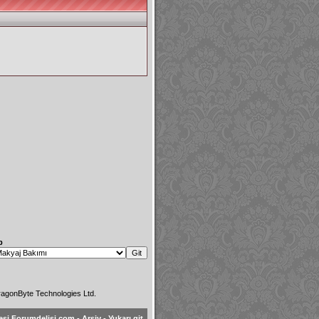
p
agonByte Technologies Ltd.
esi Forumdelisi.com
-
Arşiv
-
Yukarı git