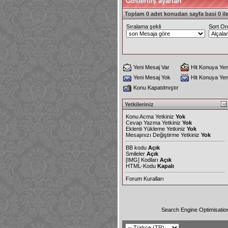
Gösteriliş ayarları
Toplam 0 adet konudan sayfa basi 0 ile
Sıralama şekli
Sort Or
Yeni Mesaj Var
Hit Konuya Yen
Yeni Mesaj Yok
Hit Konuya Ye
Konu Kapatılmıştır
Yetkileriniz
Konu Acma Yetkiniz
Yok
Cevap Yazma Yetkiniz
Yok
Eklenti Yükleme Yetkiniz
Yok
Mesajınızı Değiştirme Yetkiniz
Yok
BB kodu
Açık
Smileler
Açık
[IMG]
Kodları
Açık
HTML-Kodu
Kapalı
Forum Kuralları
Search Engine Optimisatio