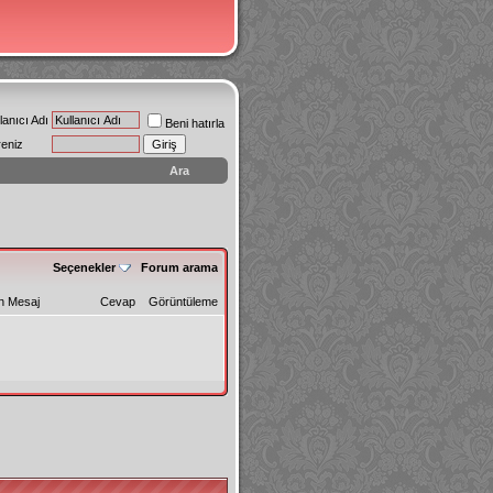
lanıcı Adı
Beni hatırla
reniz
Ara
Seçenekler
Forum arama
n Mesaj
Cevap
Görüntüleme