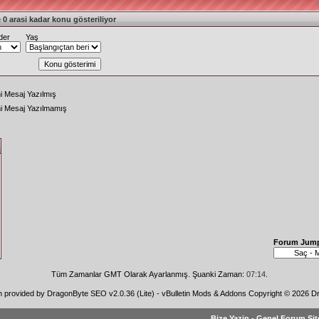
 0 arasi kadar konu gösteriliyor
der
Yaş
i Mesaj Yazılmış
ni Mesaj Yazılmamış
Forum Jum
Tüm Zamanlar GMT Olarak Ayarlanmış. Şuanki Zaman:
07:14
.
n provided by
DragonByte SEO v2.0.36 (Lite)
-
vBulletin Mods & Addons
Copyright © 2026 Dr
Bize Yazin
-
Genel Forum Sit