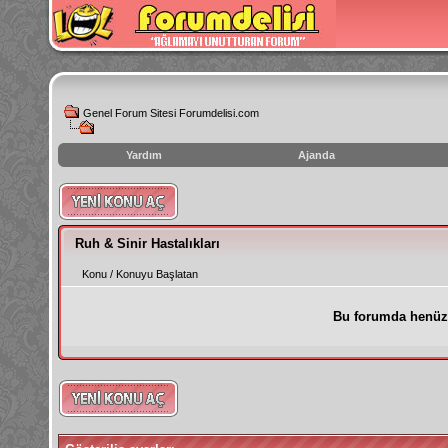
Genel Forum Sitesi Forumdelisi.com
Yardım
Ajanda
instagram
izlenme
hilesi
Ruh & Sinir Hastalıkları
Konu
/
Konuyu Başlatan
Bu forumda henüz