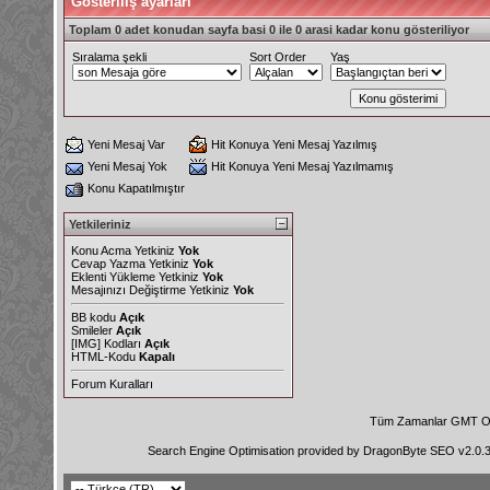
Gösteriliş ayarları
Toplam 0 adet konudan sayfa basi 0 ile 0 arasi kadar konu gösteriliyor
Sıralama şekli
Sort Order
Yaş
Yeni Mesaj Var
Hit Konuya Yeni Mesaj Yazılmış
Yeni Mesaj Yok
Hit Konuya Yeni Mesaj Yazılmamış
Konu Kapatılmıştır
Yetkileriniz
Konu Acma Yetkiniz
Yok
Cevap Yazma Yetkiniz
Yok
Eklenti Yükleme Yetkiniz
Yok
Mesajınızı Değiştirme Yetkiniz
Yok
BB kodu
Açık
Smileler
Açık
[IMG]
Kodları
Açık
HTML-Kodu
Kapalı
Forum Kuralları
Tüm Zamanlar GMT Ol
Search Engine Optimisation provided by
DragonByte SEO v2.0.36