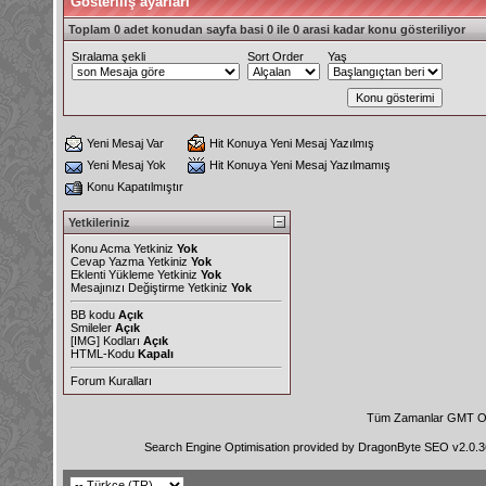
Gösteriliş ayarları
Toplam 0 adet konudan sayfa basi 0 ile 0 arasi kadar konu gösteriliyor
Sıralama şekli
Sort Order
Yaş
Yeni Mesaj Var
Hit Konuya Yeni Mesaj Yazılmış
Yeni Mesaj Yok
Hit Konuya Yeni Mesaj Yazılmamış
Konu Kapatılmıştır
Yetkileriniz
Konu Acma Yetkiniz
Yok
Cevap Yazma Yetkiniz
Yok
Eklenti Yükleme Yetkiniz
Yok
Mesajınızı Değiştirme Yetkiniz
Yok
BB kodu
Açık
Smileler
Açık
[IMG]
Kodları
Açık
HTML-Kodu
Kapalı
Forum Kuralları
Tüm Zamanlar GMT Ol
Search Engine Optimisation provided by
DragonByte SEO v2.0.36