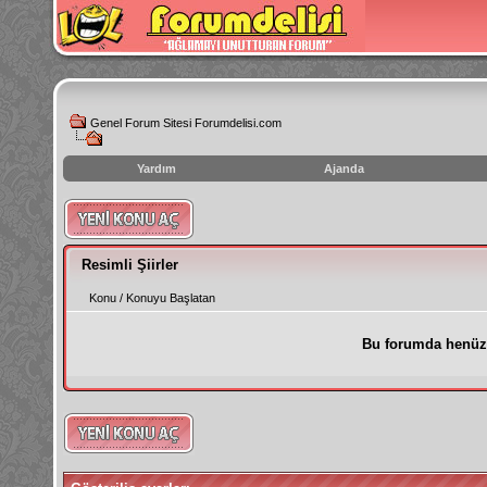
Genel Forum Sitesi Forumdelisi.com
Yardım
Ajanda
instagram
izlenme
hilesi
Resimli Şiirler
Konu
/
Konuyu Başlatan
Bu forumda henüz