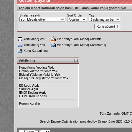
Gösteriliş ayarları
Toplam 0 adet konudan sayfa basi 0 ile 0 arasi kadar konu gösteriliyor
Sıralama şekli
Sort Order
Yaş
Yeni Mesaj Var
Hit Konuya Yeni Mesaj Yazılmış
Yeni Mesaj Yok
Hit Konuya Yeni Mesaj Yazılmamış
Konu Kapatılmıştır
Yetkileriniz
Konu Acma Yetkiniz
Yok
Cevap Yazma Yetkiniz
Yok
Eklenti Yükleme Yetkiniz
Yok
Mesajınızı Değiştirme Yetkiniz
Yok
BB kodu
Açık
Smileler
Açık
[IMG]
Kodları
Açık
HTML-Kodu
Kapalı
Forum Kuralları
Tüm Zamanlar GMT Ol
Search Engine Optimisation provided by
DragonByte SEO v2.0.36